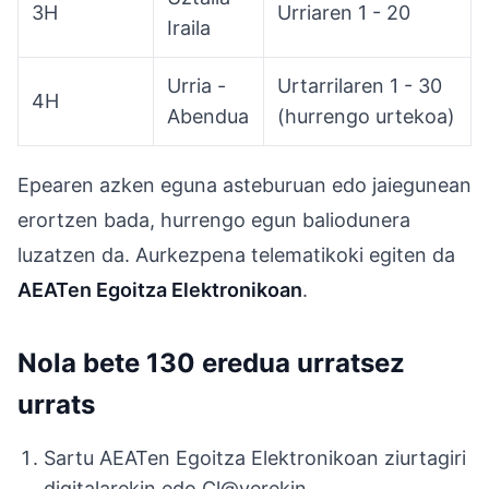
3H
Urriaren 1 - 20
Iraila
Urria -
Urtarrilaren 1 - 30
4H
Abendua
(hurrengo urtekoa)
Epearen azken eguna asteburuan edo jaiegunean
erortzen bada, hurrengo egun baliodunera
luzatzen da. Aurkezpena telematikoki egiten da
AEATen Egoitza Elektronikoan
.
Nola bete 130 eredua urratsez
urrats
Sartu AEATen Egoitza Elektronikoan ziurtagiri
digitalarekin edo Cl@verekin