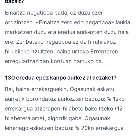
bazait?
Emaitza negatiboa bada, ez duzu ezer
ordaintzen. «Emaitza zero edo negatiboa» laukia
markatzen duzu eta eredua aurkezten duzu hala
ere. Zenbateko negatiboa ez da hiruhilekoz
hiruhileko itzultzen, baina urteko Errentaren
erregularizazioan kontuan hartuko da.
130 eredua epez kanpo aurkez al dezaket?
Bai, baina errekarguekin. Ogasunak eskatu
aurretik borondatez aurkezten baduzu: % 1eko
errekargua atzerapen-hilabete bakoitzeko (12
hilabetera arte), zigorrik gabe. Ogasunak
lehenago eskatzen badizu: % 20ko errekargua