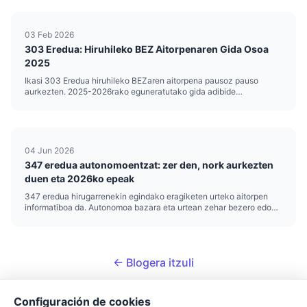
bidezko diru-sarrerak, aplikatutako atxikipenak eta aplika
daitezkeen kenkariak aitortuz...
03 Feb 2026
303 Eredua: Hiruhileko BEZ Aitorpenaren Gida Osoa
2025
Ikasi 303 Eredua hiruhileko BEZaren aitorpena pausoz pauso
aurkezten. 2025-2026rako eguneratutako gida adibide
praktikoekin, epeekin eta saihestu beharreko akatsak.
04 Jun 2026
347 eredua autonomoentzat: zer den, nork aurkezten
duen eta 2026ko epeak
347 eredua hirugarrenekin egindako eragiketen urteko aitorpen
informatiboa da. Autonomoa bazara eta urtean zehar bezero edo
hornitzaile berari 3.005,06 € baino gehiago (BEZ barne) fakturatu
badiozu, hura aurkeztera behartuta zaude. Nork...
← Blogera itzuli
Configuración de cookies