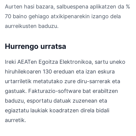
Aurten hasi bazara, salbuespena aplikatzen da %
70 baino gehiago atxikipenarekin izango dela
aurreikusten baduzu.
Hurrengo urratsa
Ireki AEATen Egoitza Elektronikoa, sartu uneko
hiruhilekoaren 130 ereduan eta izan eskura
urtarriletik metatutako zure diru-sarrerak eta
gastuak. Fakturazio-software bat erabiltzen
baduzu, esportatu datuak zuzenean eta
egiaztatu laukiak koadratzen direla bidali
aurretik.