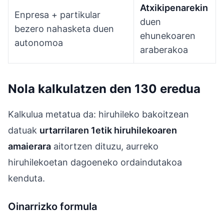
Atxikipenarekin
Enpresa + partikular
duen
bezero nahasketa duen
ehunekoaren
autonomoa
araberakoa
Nola kalkulatzen den 130 eredua
Kalkulua metatua da: hiruhileko bakoitzean
datuak
urtarrilaren 1etik hiruhilekoaren
amaierara
aitortzen dituzu, aurreko
hiruhilekoetan dagoeneko ordaindutakoa
kenduta.
Oinarrizko formula