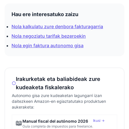
Hau ere interesatuko zaizu
Nola kalkulatu zure denbora fakturagarria
Nola negoziatu tarifak bezeroekin
Nola egin faktura autonomo gisa
Irakurketak eta baliabideak zure
kudeaketa fiskalerako
Autonomo gisa zure kudeaketan lagungarri izan
daitezkeen Amazon-en egiaztatutako produktuen
aukeraketa:
Ikusi →
📖
Manual fiscal del autónomo 2026
Guía completa de impuestos para freelance.