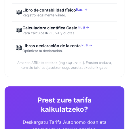
Ikusi →
📖
Libro de contabilidad físico
Registro legalmente válido.
Ikusi →
📖
Calculadora científica Casio
Para cálculos IRPF, IVA y cuotas.
Ikusi →
📖
Libros declaración de la renta
Optimizar tu declaración.
Amazon Affiliate estekak (tag
). Erosten baduzu,
piqture-21
komisio txiki bat jasotzen dugu zuretzat kosturik gabe.
Prest zure tarifa
kalkulatzeko?
Deskargatu Tarifa Autonomo doan eta