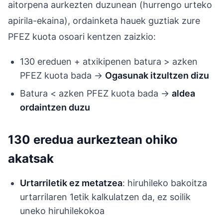
aitorpena aurkezten duzunean (hurrengo urteko
apirila-ekaina), ordainketa hauek guztiak zure
PFEZ kuota osoari kentzen zaizkio:
130 ereduen + atxikipenen batura > azken
PFEZ kuota bada →
Ogasunak itzultzen dizu
Batura < azken PFEZ kuota bada →
aldea
ordaintzen duzu
130 eredua aurkeztean ohiko
akatsak
Urtarriletik ez metatzea
: hiruhileko bakoitza
urtarrilaren 1etik kalkulatzen da, ez soilik
uneko hiruhilekokoa