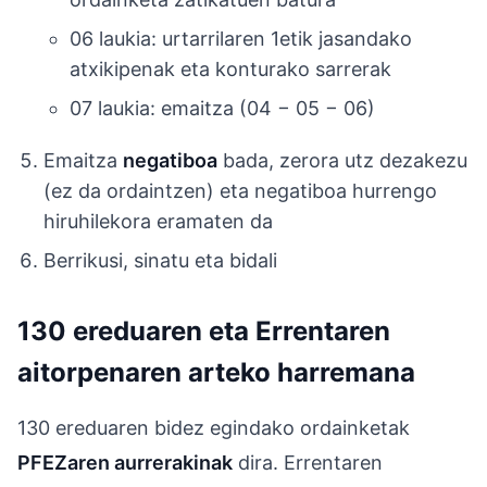
06 laukia: urtarrilaren 1etik jasandako
atxikipenak eta konturako sarrerak
07 laukia: emaitza (04 − 05 − 06)
Emaitza
negatiboa
bada, zerora utz dezakezu
(ez da ordaintzen) eta negatiboa hurrengo
hiruhilekora eramaten da
Berrikusi, sinatu eta bidali
130 ereduaren eta Errentaren
aitorpenaren arteko harremana
130 ereduaren bidez egindako ordainketak
PFEZaren aurrerakinak
dira. Errentaren