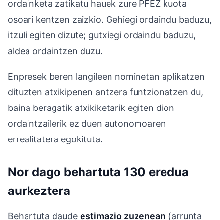
ordainketa zatikatu hauek zure PFEZ kuota
osoari kentzen zaizkio. Gehiegi ordaindu baduzu,
itzuli egiten dizute; gutxiegi ordaindu baduzu,
aldea ordaintzen duzu.
Enpresek beren langileen nominetan aplikatzen
dituzten atxikipenen antzera funtzionatzen du,
baina beragatik atxikiketarik egiten dion
ordaintzailerik ez duen autonomoaren
errealitatera egokituta.
Nor dago behartuta 130 eredua
aurkeztera
Behartuta daude
estimazio zuzenean
(arrunta