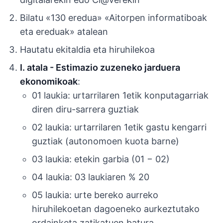
Bilatu «130 eredua» «Aitorpen informatiboak
eta ereduak» atalean
Hautatu ekitaldia eta hiruhilekoa
I. atala - Estimazio zuzeneko jarduera
ekonomikoak
:
01 laukia: urtarrilaren 1etik konputagarriak
diren diru-sarrera guztiak
02 laukia: urtarrilaren 1etik gastu kengarri
guztiak (autonomoen kuota barne)
03 laukia: etekin garbia (01 − 02)
04 laukia: 03 laukiaren % 20
05 laukia: urte bereko aurreko
hiruhilekoetan dagoeneko aurkeztutako
ordainketa zatikatuen batura