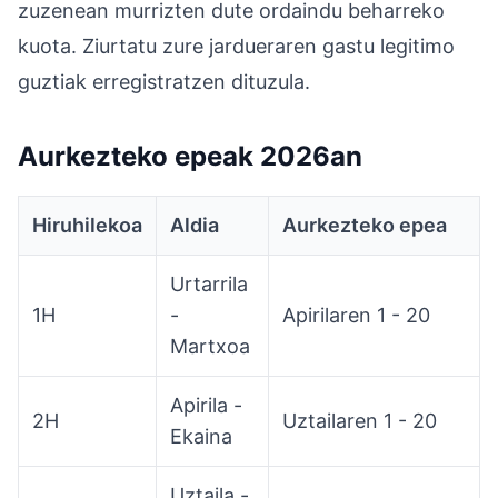
zuzenean murrizten dute ordaindu beharreko
kuota. Ziurtatu zure jardueraren gastu legitimo
guztiak erregistratzen dituzula.
Aurkezteko epeak 2026an
Hiruhilekoa
Aldia
Aurkezteko epea
Urtarrila
1H
-
Apirilaren 1 - 20
Martxoa
Apirila -
2H
Uztailaren 1 - 20
Ekaina
Uztaila -