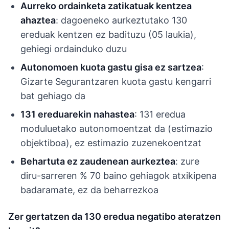
Aurreko ordainketa zatikatuak kentzea
ahaztea
: dagoeneko aurkeztutako 130
ereduak kentzen ez badituzu (05 laukia),
gehiegi ordainduko duzu
Autonomoen kuota gastu gisa ez sartzea
:
Gizarte Segurantzaren kuota gastu kengarri
bat gehiago da
131 ereduarekin nahastea
: 131 eredua
moduluetako autonomoentzat da (estimazio
objektiboa), ez estimazio zuzenekoentzat
Behartuta ez zaudenean aurkeztea
: zure
diru-sarreren % 70 baino gehiagok atxikipena
badaramate, ez da beharrezkoa
Zer gertatzen da 130 eredua negatibo ateratzen