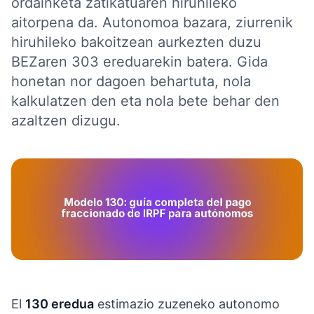
ordainketa zatikatuaren hiruhileko
aitorpena da. Autonomoa bazara, ziurrenik
hiruhileko bakoitzean aurkezten duzu
BEZaren 303 ereduarekin batera. Gida
honetan nor dagoen behartuta, nola
kalkulatzen den eta nola bete behar den
azaltzen dizugu.
El
130 eredua
estimazio zuzeneko autonomo