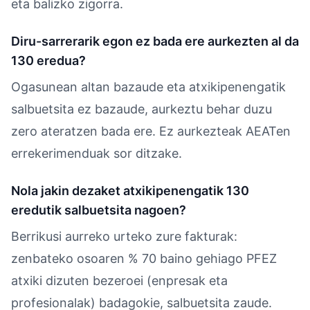
eta balizko zigorra.
Diru-sarrerarik egon ez bada ere aurkezten al da
130 eredua?
Ogasunean altan bazaude eta atxikipenengatik
salbuetsita ez bazaude, aurkeztu behar duzu
zero ateratzen bada ere. Ez aurkezteak AEATen
errekerimenduak sor ditzake.
Nola jakin dezaket atxikipenengatik 130
eredutik salbuetsita nagoen?
Berrikusi aurreko urteko zure fakturak:
zenbateko osoaren % 70 baino gehiago PFEZ
atxiki dizuten bezeroei (enpresak eta
profesionalak) badagokie, salbuetsita zaude.