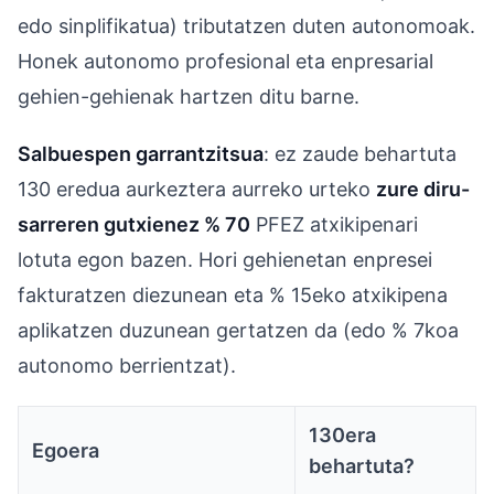
edo sinplifikatua) tributatzen duten autonomoak.
Honek autonomo profesional eta enpresarial
gehien-gehienak hartzen ditu barne.
Salbuespen garrantzitsua
: ez zaude behartuta
130 eredua aurkeztera aurreko urteko
zure diru-
sarreren gutxienez % 70
PFEZ atxikipenari
lotuta egon bazen. Hori gehienetan enpresei
fakturatzen diezunean eta % 15eko atxikipena
aplikatzen duzunean gertatzen da (edo % 7koa
autonomo berrientzat).
130era
Egoera
behartuta?