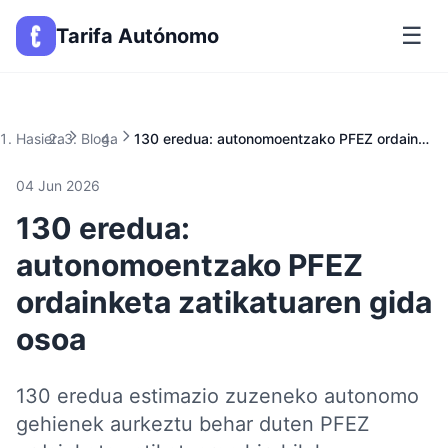
☰
Tarifa Autónomo
Hasiera
Bloga
130 eredua: autonomoentzako PFEZ ordainketa zatikatuaren gida osoa
04 Jun 2026
130 eredua:
autonomoentzako PFEZ
ordainketa zatikatuaren gida
osoa
130 eredua estimazio zuzeneko autonomo
gehienek aurkeztu behar duten PFEZ