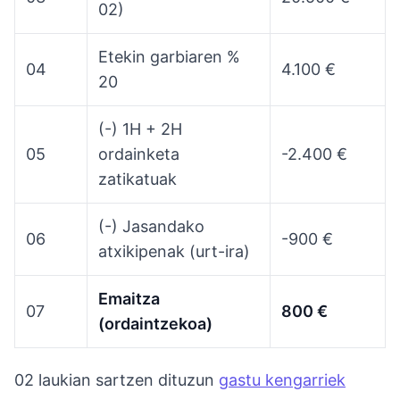
02)
Etekin garbiaren %
04
4.100 €
20
(-) 1H + 2H
05
ordainketa
-2.400 €
zatikatuak
(-) Jasandako
06
-900 €
atxikipenak (urt-ira)
Emaitza
07
800 €
(ordaintzekoa)
02 laukian sartzen dituzun
gastu kengarriek