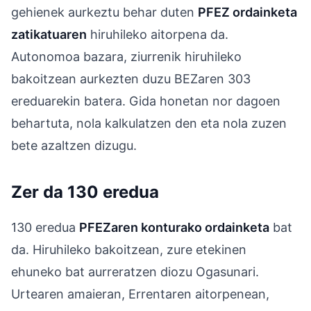
gehienek aurkeztu behar duten
PFEZ ordainketa
zatikatuaren
hiruhileko aitorpena da.
Autonomoa bazara, ziurrenik hiruhileko
bakoitzean aurkezten duzu BEZaren 303
ereduarekin batera. Gida honetan nor dagoen
behartuta, nola kalkulatzen den eta nola zuzen
bete azaltzen dizugu.
Zer da 130 eredua
130 eredua
PFEZaren konturako ordainketa
bat
da. Hiruhileko bakoitzean, zure etekinen
ehuneko bat aurreratzen diozu Ogasunari.
Urtearen amaieran, Errentaren aitorpenean,