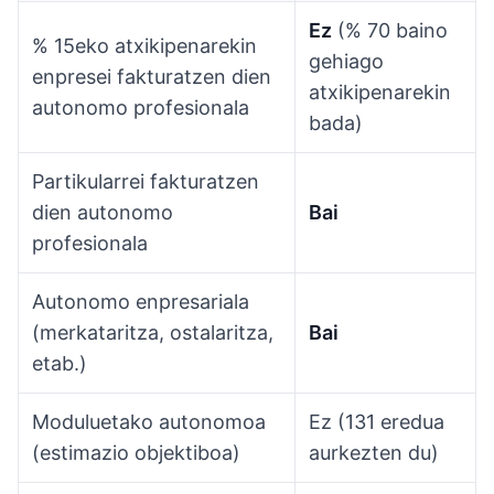
Ez
(% 70 baino
% 15eko atxikipenarekin
gehiago
enpresei fakturatzen dien
atxikipenarekin
autonomo profesionala
bada)
Partikularrei fakturatzen
dien autonomo
Bai
profesionala
Autonomo enpresariala
(merkataritza, ostalaritza,
Bai
etab.)
Moduluetako autonomoa
Ez (131 eredua
(estimazio objektiboa)
aurkezten du)