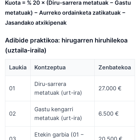
Kuota = % 20 × (Diru-sarrera metatuak − Gastu
metatuak) − Aurreko ordainketa zatikatuak −
Jasandako atxikipenak
Adibide praktikoa: hirugarren hiruhilekoa
(uztaila-iraila)
Laukia
Kontzeptua
Zenbatekoa
Diru-sarrera
01
27.000 €
metatuak (urt-ira)
Gastu kengarri
02
6.500 €
metatuak (urt-ira)
Etekin garbia (01 −
03
20.500 €