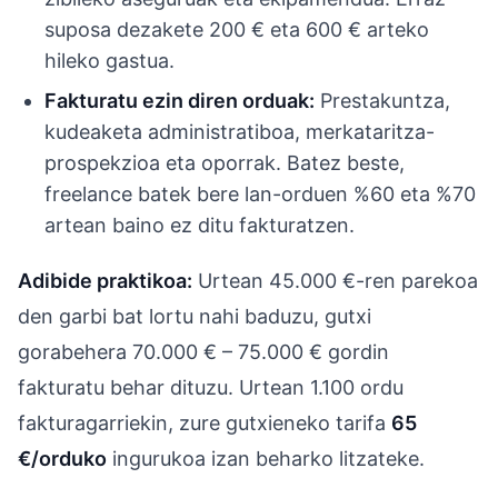
suposa dezakete 200 € eta 600 € arteko
hileko gastua.
Fakturatu ezin diren orduak:
Prestakuntza,
kudeaketa administratiboa, merkataritza-
prospekzioa eta oporrak. Batez beste,
freelance batek bere lan-orduen %60 eta %70
artean baino ez ditu fakturatzen.
Adibide praktikoa:
Urtean 45.000 €-ren parekoa
den garbi bat lortu nahi baduzu, gutxi
gorabehera 70.000 € – 75.000 € gordin
fakturatu behar dituzu. Urtean 1.100 ordu
fakturagarriekin, zure gutxieneko tarifa
65
€/orduko
ingurukoa izan beharko litzateke.