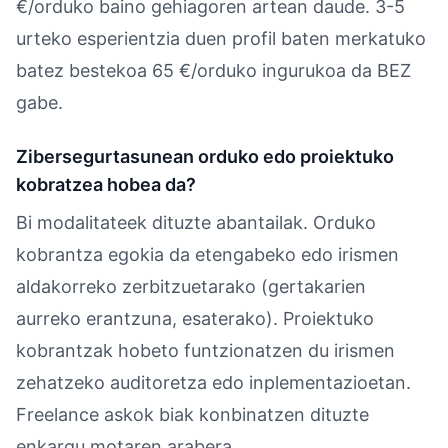
€/orduko baino gehiagoren artean daude. 3-5
urteko esperientzia duen profil baten merkatuko
batez bestekoa 65 €/orduko ingurukoa da BEZ
gabe.
Zibersegurtasunean orduko edo proiektuko
kobratzea hobea da?
Bi modalitateek dituzte abantailak. Orduko
kobrantza egokia da etengabeko edo irismen
aldakorreko zerbitzuetarako (gertakarien
aurreko erantzuna, esaterako). Proiektuko
kobrantzak hobeto funtzionatzen du irismen
zehatzeko auditoretza edo inplementazioetan.
Freelance askok biak konbinatzen dituzte
enkargu motaren arabera.