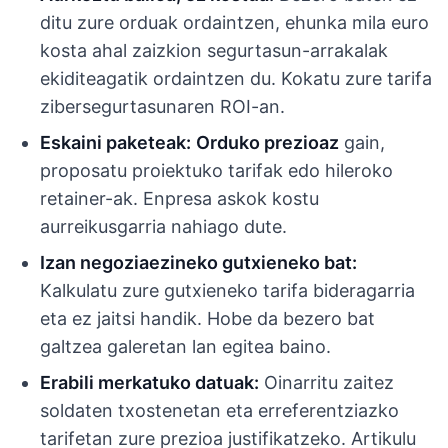
ditu zure orduak ordaintzen, ehunka mila euro
kosta ahal zaizkion segurtasun-arrakalak
ekiditeagatik ordaintzen du. Kokatu zure tarifa
zibersegurtasunaren ROI-an.
Eskaini paketeak:
Orduko prezioaz
gain,
proposatu proiektuko tarifak edo hileroko
retainer-ak. Enpresa askok kostu
aurreikusgarria nahiago dute.
Izan negoziaezineko gutxieneko bat:
Kalkulatu zure gutxieneko tarifa bideragarria
eta ez jaitsi handik. Hobe da bezero bat
galtzea galeretan lan egitea baino.
Erabili merkatuko datuak:
Oinarritu zaitez
soldaten txostenetan eta erreferentziazko
tarifetan zure prezioa justifikatzeko. Artikulu