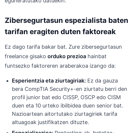
eguneratutako datuekin.
Zibersegurtasun espezialista baten
tarifan eragiten duten faktoreak
Ez dago tarifa bakar bat. Zure zibersegurtasun
freelance gisako
orduko prezioa
hainbat
funtsezko faktoreren araberakoa izango da:
Esperientzia eta ziurtagiriak:
Ez da gauza
bera CompTIA Security+-en ziurtatu berri den
profil junior bat edo CISSP, OSCP edo CISM
duen eta 10 urteko ibilbidea duen senior bat.
Nazioartean aitortutako ziurtagiriek tarifa
altuagoak justifikatzen dituzte.
Espezializazioa:
Pentesting-ak, betetze-