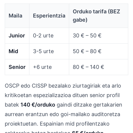
Orduko tarifa (BEZ
Maila
Esperientzia
gabe)
Junior
0-2 urte
30 € – 50 €
Mid
3-5 urte
50 € – 80 €
Senior
+6 urte
80 € – 140 €
OSCP edo CISSP bezalako ziurtagiriak eta arlo
kritikoetan espezializazioa dituen senior profil
batek
140 €/orduko
gaindi ditzake gertakarien
aurrean erantzun edo goi-mailako auditoretza
proiektuetan. Espainian mid profilentzako