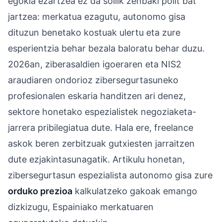
egokia ezartzea ez da soilik zenbaki polit bat
jartzea: merkatua ezagutu, autonomo gisa
dituzun benetako kostuak ulertu eta zure
esperientzia behar bezala baloratu behar duzu.
2026an, ziberasaldien igoeraren eta NIS2
araudiaren ondorioz zibersegurtasuneko
profesionalen eskaria handitzen ari denez,
sektore honetako espezialistek negoziaketa-
jarrera pribilegiatua dute. Hala ere, freelance
askok beren zerbitzuak gutxiesten jarraitzen
dute ezjakintasunagatik. Artikulu honetan,
zibersegurtasun espezialista autonomo gisa zure
orduko prezioa
kalkulatzeko gakoak emango
dizkizugu, Espainiako merkatuaren