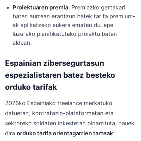
Proiektuaren premia:
Premiazko gertakari
baten aurrean erantzun batek tarifa premium-
ak aplikatzeko aukera ematen du, epe
luzerako planifikatutako proiektu baten
aldean.
Espainian zibersegurtasun
espezialistaren batez besteko
orduko tarifak
2026ko Espainiako freelance merkatuko
datuetan, kontratazio-plataformetan eta
sektoreko soldaten inkestetan oinarrituta, hauek
dira
orduko tarifa orientagarrien tarteak
: