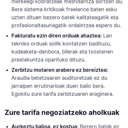
merkeegi kobratzeak mesfidantza sortzen du.
Bere sistema kritikoak freelance baten esku
uzten dituen bezero batek kalitateagatik eta
profesionaltasunagatik ordaintzea espero du.
Fakturatu ezin diren orduak ahaztea:
Lan
tekniko orduak soilik kontatzen badituzu,
kudeaketa-denbora, bilerak eta txostenen
prestakuntza oparituko dituzu.
Zerbitzu motaren arabera ez bereiztea:
Araudia betetzearen auditoretzak ez du
jarraipen errutinarioak duen balio bera.
Egokitu zure tarifa zerbitzuaren eraginera.
Zure tarifa negoziatzeko aholkuak
Aurkeztu balioa, ez kostua:
Bezero batek ez