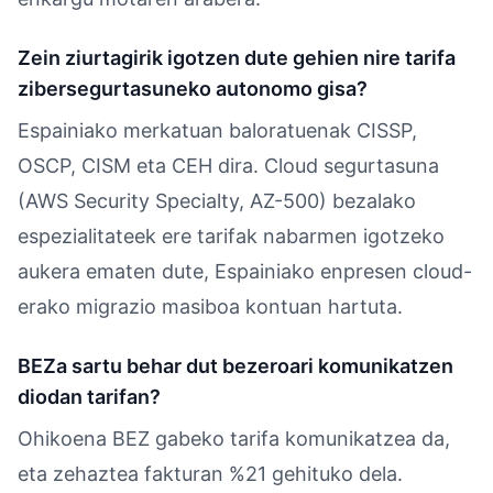
Zein ziurtagirik igotzen dute gehien nire tarifa
zibersegurtasuneko autonomo gisa?
Espainiako merkatuan baloratuenak CISSP,
OSCP, CISM eta CEH dira. Cloud segurtasuna
(AWS Security Specialty, AZ-500) bezalako
espezialitateek ere tarifak nabarmen igotzeko
aukera ematen dute, Espainiako enpresen cloud-
erako migrazio masiboa kontuan hartuta.
BEZa sartu behar dut bezeroari komunikatzen
diodan tarifan?
Ohikoena BEZ gabeko tarifa komunikatzea da,
eta zehaztea fakturan %21 gehituko dela.