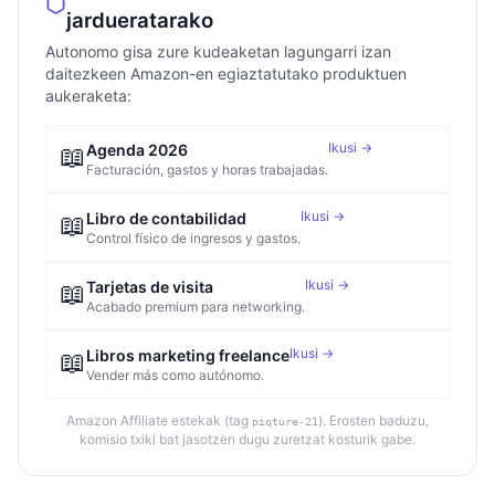
jardueratarako
Autonomo gisa zure kudeaketan lagungarri izan
daitezkeen Amazon-en egiaztatutako produktuen
aukeraketa:
Ikusi →
📖
Agenda 2026
Facturación, gastos y horas trabajadas.
Ikusi →
📖
Libro de contabilidad
Control físico de ingresos y gastos.
Ikusi →
📖
Tarjetas de visita
Acabado premium para networking.
Ikusi →
📖
Libros marketing freelance
Vender más como autónomo.
Amazon Affiliate estekak (tag
). Erosten baduzu,
piqture-21
komisio txiki bat jasotzen dugu zuretzat kosturik gabe.