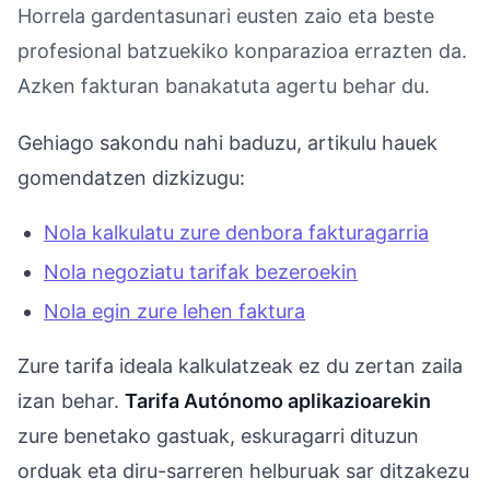
Horrela gardentasunari eusten zaio eta beste
profesional batzuekiko konparazioa errazten da.
Azken fakturan banakatuta agertu behar du.
Gehiago sakondu nahi baduzu, artikulu hauek
gomendatzen dizkizugu:
Nola kalkulatu zure denbora fakturagarria
Nola negoziatu tarifak bezeroekin
Nola egin zure lehen faktura
Zure tarifa ideala kalkulatzeak ez du zertan zaila
izan behar.
Tarifa Autónomo aplikazioarekin
zure benetako gastuak, eskuragarri dituzun
orduak eta diru-sarreren helburuak sar ditzakezu