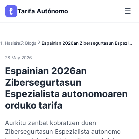
☰
Tarifa Autónomo
Hasiera
Bloga
Espainian 2026an Zibersegurtasun Espezialista autonomoaren orduko tarifa
28 May 2026
Espainian 2026an
Zibersegurtasun
Espezialista autonomoaren
orduko tarifa
Aurkitu zenbat kobratzen duen
Zibersegurtasun Espezialista autonomo