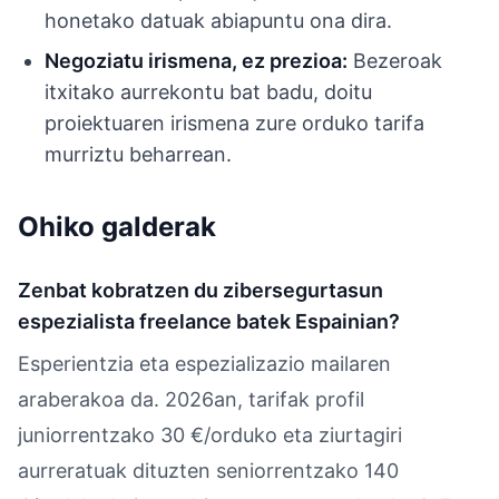
honetako datuak abiapuntu ona dira.
Negoziatu irismena, ez prezioa:
Bezeroak
itxitako aurrekontu bat badu, doitu
proiektuaren irismena zure orduko tarifa
murriztu beharrean.
Ohiko galderak
Zenbat kobratzen du zibersegurtasun
espezialista freelance batek Espainian?
Esperientzia eta espezializazio mailaren
araberakoa da. 2026an, tarifak profil
juniorrentzako 30 €/orduko eta ziurtagiri
aurreratuak dituzten seniorrentzako 140