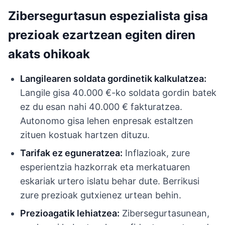
Zibersegurtasun espezialista gisa
prezioak ezartzean egiten diren
akats ohikoak
Langilearen soldata gordinetik kalkulatzea:
Langile gisa 40.000 €-ko soldata gordin batek
ez du esan nahi 40.000 € fakturatzea.
Autonomo gisa lehen enpresak estaltzen
zituen kostuak hartzen dituzu.
Tarifak ez eguneratzea:
Inflazioak, zure
esperientzia hazkorrak eta merkatuaren
eskariak urtero islatu behar dute. Berrikusi
zure prezioak gutxienez urtean behin.
Prezioagatik lehiatzea:
Zibersegurtasunean,