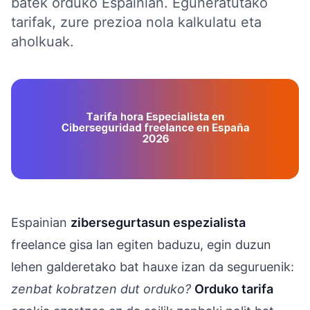
batek orduko Espainian. Eguneratutako
tarifak, zure prezioa nola kalkulatu eta
aholkuak.
Espainian
zibersegurtasun espezialista
freelance gisa lan egiten baduzu, egin duzun
lehen galderetako bat hauxe izan da seguruenik:
zenbat kobratzen dut orduko?
Orduko tarifa