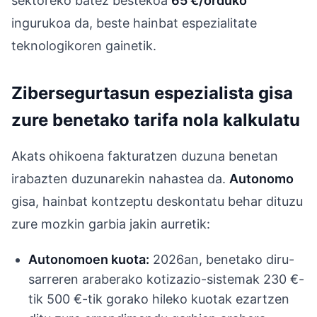
sektoreko batez bestekoa
65 €/orduko
ingurukoa da, beste hainbat espezialitate
teknologikoren gainetik.
Zibersegurtasun espezialista gisa
zure benetako tarifa nola kalkulatu
Akats ohikoena fakturatzen duzuna benetan
irabazten duzunarekin nahastea da.
Autonomo
gisa, hainbat kontzeptu deskontatu behar dituzu
zure mozkin garbia jakin aurretik:
Autonomoen kuota:
2026an, benetako diru-
sarreren araberako kotizazio-sistemak 230 €-
tik 500 €-tik gorako hileko kuotak ezartzen