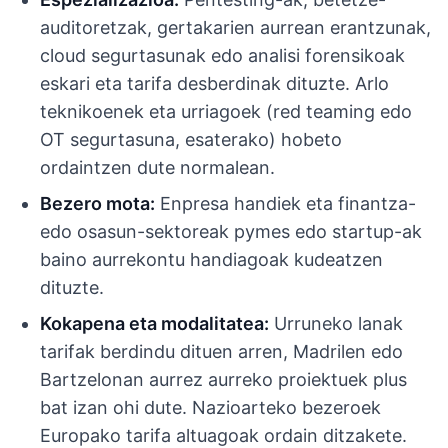
auditoretzak, gertakarien aurrean erantzunak,
cloud segurtasunak edo analisi forensikoak
eskari eta tarifa desberdinak dituzte. Arlo
teknikoenek eta urriagoek (red teaming edo
OT segurtasuna, esaterako) hobeto
ordaintzen dute normalean.
Bezero mota:
Enpresa handiek eta finantza-
edo osasun-sektoreak pymes edo startup-ak
baino aurrekontu handiagoak kudeatzen
dituzte.
Kokapena eta modalitatea:
Urruneko lanak
tarifak berdindu dituen arren, Madrilen edo
Bartzelonan aurrez aurreko proiektuek plus
bat izan ohi dute. Nazioarteko bezeroek
Europako tarifa altuagoak ordain ditzakete.