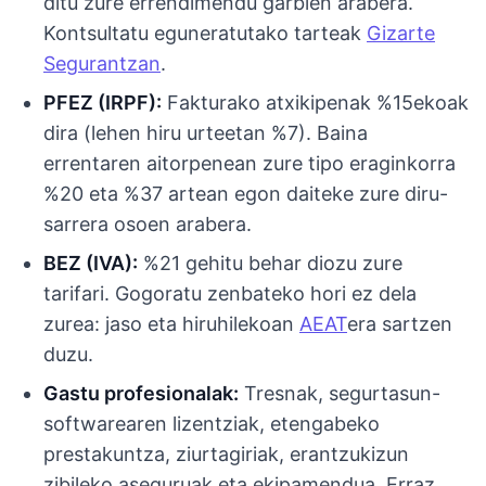
ditu zure errendimendu garbien arabera.
Kontsultatu eguneratutako tarteak
Gizarte
Segurantzan
.
PFEZ (IRPF):
Fakturako atxikipenak %15ekoak
dira (lehen hiru urteetan %7). Baina
errentaren aitorpenean zure tipo eraginkorra
%20 eta %37 artean egon daiteke zure diru-
sarrera osoen arabera.
BEZ (IVA):
%21 gehitu behar diozu zure
tarifari. Gogoratu zenbateko hori ez dela
zurea: jaso eta hiruhilekoan
AEAT
era sartzen
duzu.
Gastu profesionalak:
Tresnak, segurtasun-
softwarearen lizentziak, etengabeko
prestakuntza, ziurtagiriak, erantzukizun
zibileko aseguruak eta ekipamendua. Erraz