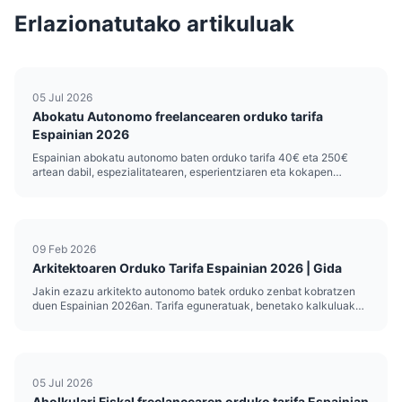
Erlazionatutako artikuluak
05 Jul 2026
Abokatu Autonomo freelancearen orduko tarifa
Espainian 2026
Espainian abokatu autonomo baten orduko tarifa 40€ eta 250€
artean dabil, espezialitatearen, esperientziaren eta kokapen
geografikoaren arabera. Elkargoan berriki izena eman duten
juniorrek 40-60€/orduko abiapuntutik hasten dira, eta zuzenbide
merkantil edo ...
09 Feb 2026
Arkitektoaren Orduko Tarifa Espainian 2026 | Gida
Jakin ezazu arkitekto autonomo batek orduko zenbat kobratzen
duen Espainian 2026an. Tarifa eguneratuak, benetako kalkuluak
eta zure prezioa finkatzeko aholkuak.
05 Jul 2026
Aholkulari Fiskal freelancearen orduko tarifa Espainian