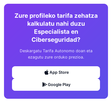
Zure profileko tarifa zehatza
kalkulatu nahi duzu
Especialista en
Ciberseguridad?
Deskargatu Tarifa Autonomo doan eta
ezagutu zure orduko prezioa.
App Store
Google Play