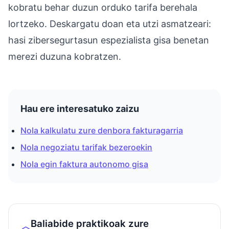
kobratu behar duzun orduko tarifa berehala
lortzeko. Deskargatu doan eta utzi asmatzeari:
hasi zibersegurtasun espezialista gisa benetan
merezi duzuna kobratzen.
Hau ere interesatuko zaizu
Nola kalkulatu zure denbora fakturagarria
Nola negoziatu tarifak bezeroekin
Nola egin faktura autonomo gisa
Baliabide praktikoak zure