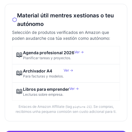
Material útil mentres xestionas o teu
autónomo
Selección de produtos verificados en Amazon que
poden axudarche coa túa xestión como autónomo:
Ver →
📖
Agenda profesional 2026
Planificar tareas y proyectos.
Ver →
📖
Archivador A4
Para facturas y modelos.
Ver →
📖
Libros para emprender
Lecturas sobre empresa.
Enlaces de Amazon Affiliate (tag
). Se compras,
piqture-21
recibimos unha pequena comisión sen custo adicional para ti.