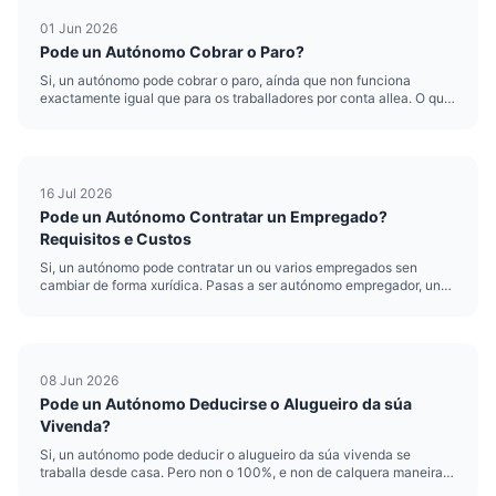
01 Jun 2026
Pode un Autónomo Cobrar o Paro?
Si, un autónomo pode cobrar o paro, aínda que non funciona
exactamente igual que para os traballadores por conta allea. O que
coloquialmente chamamos "paro de autónomos" é en realidade a
prestación por cesamento de actividade, unha axuda económica
que pod...
16 Jul 2026
Pode un Autónomo Contratar un Empregado?
Requisitos e Custos
Si, un autónomo pode contratar un ou varios empregados sen
cambiar de forma xurídica. Pasas a ser autónomo empregador, unha
figura habitual entre profesionais que precisan delegar traballo.
Non fai falta montar unha sociedade nin deixar de ser autónomo....
08 Jun 2026
Pode un Autónomo Deducirse o Alugueiro da súa
Vivenda?
Si, un autónomo pode deducir o alugueiro da súa vivenda se
traballa desde casa. Pero non o 100%, e non de calquera maneira.
Hacienda permite deducir a parte proporcional do alugueiro que