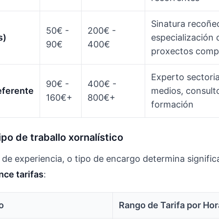
Sinatura recoñe
50€ -
200€ -
s)
especialización 
90€
400€
proxectos comp
Experto sectoria
90€ -
400€ -
eferente
medios, consultor
160€+
800€+
formación
po de traballo xornalístico
 de experiencia, o tipo de encargo determina signifi
nce tarifas
:
o
Rango de Tarifa por Hor