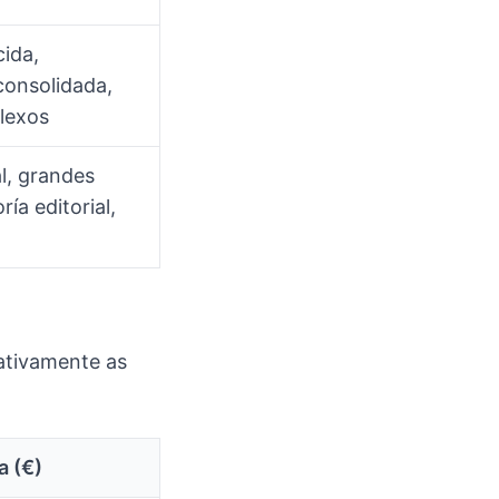
cida,
consolidada,
lexos
l, grandes
ía editorial,
cativamente as
a (€)