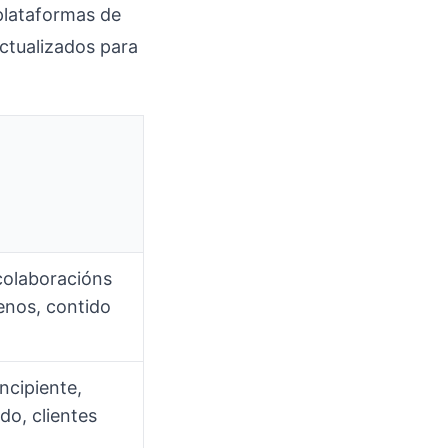
plataformas de
ctualizados para
colaboracións
nos, contido
incipiente,
do, clientes