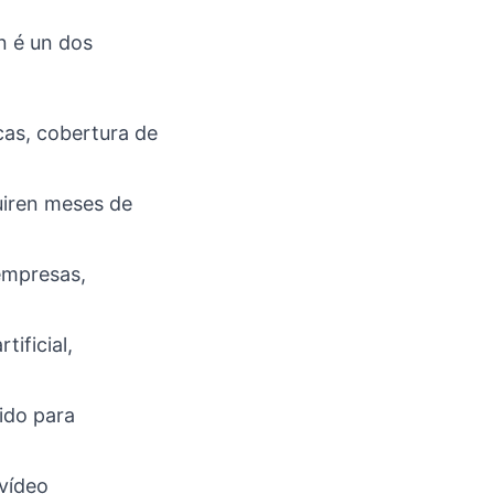
n é un dos
cas, cobertura de
uiren meses de
empresas,
tificial,
ido para
 vídeo