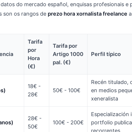
datos do mercado español, enquisas profesionais e 
es son os rangos de
prezo hora xornalista freelance
a
Tarifa
Tarifa por
por
iencia
Artigo 1000
Perfil típico
Hora
pal. (€)
(€)
Recén titulado, 
18€ -
os)
50€ - 100€
en medios peque
28€
xeneralista
Especialización 
28€ -
 anos)
100€ - 200€
portfolio publica
50€
recorrentes