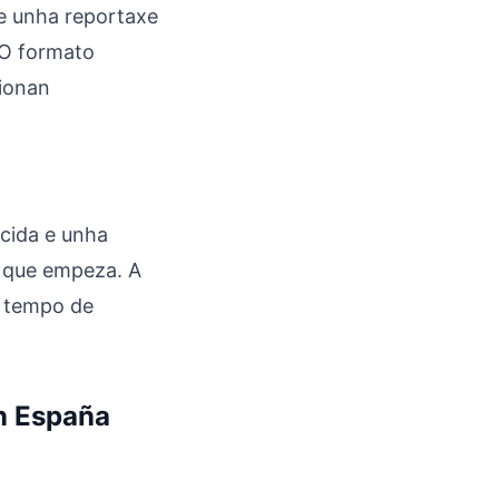
e unha reportaxe
 O formato
cionan
ecida e unha
n que empeza. A
o tempo de
en España