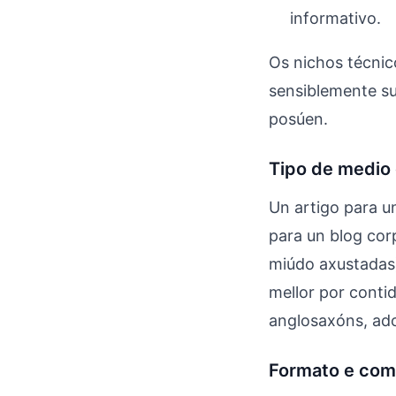
informativo.
Os nichos técnic
sensiblemente s
posúen.
Tipo de medio 
Un artigo para u
para un blog corp
miúdo axustadas
mellor por contid
anglosaxóns, ado
Formato e comp