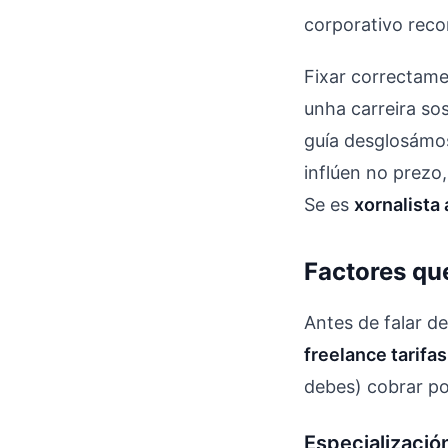
corporativo reco
Fixar correctam
unha carreira so
guía desglosámos
inflúen no prezo,
Se es
xornalista
Factores qu
Antes de falar d
freelance tarifas
debes) cobrar pol
Especialización