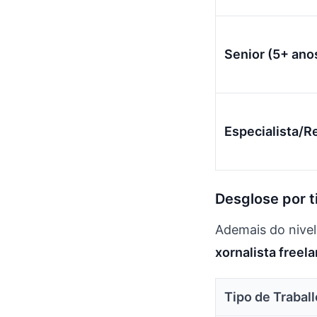
Senior (5+ ano
Especialista/R
Desglose por ti
Ademais do nivel
xornalista freela
Tipo de Traball