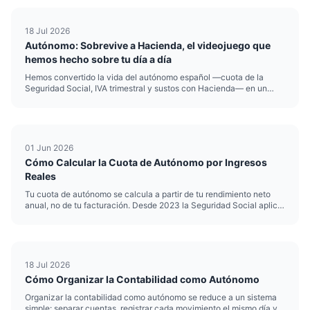
18 Jul 2026
Autónomo: Sobrevive a Hacienda, el videojuego que
hemos hecho sobre tu día a día
Hemos convertido la vida del autónomo español —cuota de la
Seguridad Social, IVA trimestral y sustos con Hacienda— en un
simulador satírico. Esto es Autónomo: Sobrevive a Hacienda.
01 Jun 2026
Cómo Calcular la Cuota de Autónomo por Ingresos
Reales
Tu cuota de autónomo se calcula a partir de tu rendimiento neto
anual, no de tu facturación. Desde 2023 la Seguridad Social aplica
el sistema de cotización por ingresos reales: cuanto ganas de
verdad determina la base por la que cotizas y, por tanto,...
18 Jul 2026
Cómo Organizar la Contabilidad como Autónomo
Organizar la contabilidad como autónomo se reduce a un sistema
simple: separar cuentas, registrar cada movimiento el mismo día y