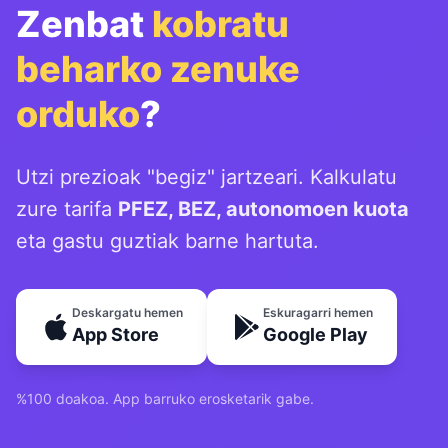
Zenbat
kobratu
beharko zenuke
orduko
?
Utzi prezioak "begiz" jartzeari. Kalkulatu
zure tarifa
PFEZ, BEZ, autonomoen kuota
eta gastu guztiak barne hartuta.
Deskargatu hemen
Eskuragarri hemen
App Store
Google Play
%100 doakoa. App barruko erosketarik gabe.