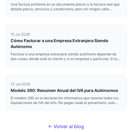
Una factura proforma es un documento previo a la factura real que
detalla precio, servicios y condiciones, pero sin ningún valor
contable ni fiscal. La usas para pasar un presupuesto formal a un
cliente antes de cerrar el trabajo. Como autónomo, la e...
15 Jul 2026
Cómo Facturar a una Empresa Extranjera Siendo
Autónomo
Facturar a una empresa extranjera siendo autónomo depende de
dos cosas: dónde está el cliente y si es empresa o particular. Si tu
cliente es una empresa con NIF-IVA válido dentro de la UE, tu
factura va sin IVA y se llama factura intracomunitaria. Si...
13 Jul 2026
Modelo 390: Resumen Anual del IVA para Autónomos
El modelo 390 es la declaración informativa que resume todas tus
liquidaciones de IVA del año. No pagas nada al presentarlo: solo
consolidas los cuatro modelos 303 trimestrales en un único
documento anual. Como autónomo que declara IVA
trimestralment...
← Volver al blog