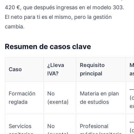
420 €, que después ingresas en el modelo 303.
El neto para ti es el mismo, pero la gestión
cambia.
Resumen de casos clave
¿Lleva
Requisito
M
Caso
IVA?
principal
a
Formación
No
Materia en plan
(
reglada
(exenta)
de estudios
e
Servicios
No
Profesional
(