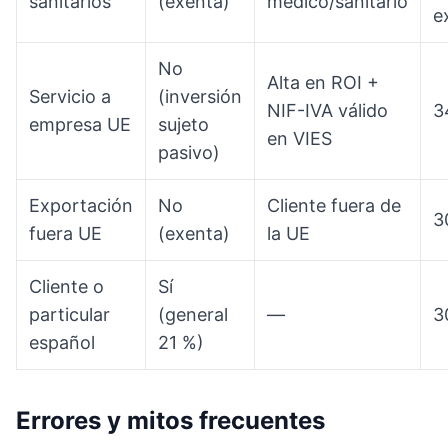
sanitarios
(exenta)
médico/sanitario
e
No
Alta en ROI +
Servicio a
(inversión
NIF-IVA válido
3
empresa UE
sujeto
en VIES
pasivo)
Exportación
No
Cliente fuera de
3
fuera UE
(exenta)
la UE
Cliente o
Sí
particular
(general
—
3
español
21 %)
Errores y mitos frecuentes