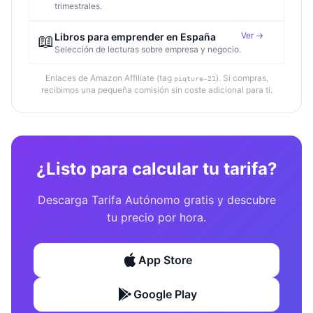
trimestrales.
Ver →
📖
Libros para emprender en España
Selección de lecturas sobre empresa y negocio.
Enlaces de Amazon Affiliate (tag
). Si compras,
piqture-21
recibimos una pequeña comisión sin coste adicional para ti.
¿Listo para calcular tu tarifa?
Descarga Tarifa Autónomo gratis y descubre
tu precio por hora.
App Store
Google Play