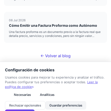
importar cuánto haya facturado. Esta es la novedad que más
confunde a quien la hace por primera vez: no existe un mínimo ex...
06 Jul 2026
Cómo Emitir una Factura Proforma como Autónomo
Una factura proforma es un documento previo a la factura real que
detalla precio, servicios y condiciones, pero sin ningún valor
contable ni fiscal. La usas para pasar un presupuesto formal a un
cliente antes de cerrar el trabajo. Como autónomo, la e...
← Volver al blog
Configuración de cookies
Usamos cookies para mejorar tu experiencia y analizar el tráfico.
Puedes configurar tus preferencias o aceptar todas.
Leer la
política de cookies
Tarifa Autónomo
Necesarias
Analíticas
Sobre nosotros
Contacto
Aviso legal
Privacidad
Cookies
Rechazar opcionales
Guardar preferencias
© 2026 Tarifa Autónomo. Todos los derechos reservados.