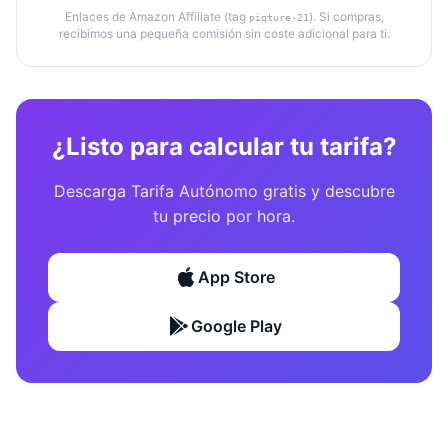
Enlaces de Amazon Affiliate (tag
). Si compras,
piqture-21
recibimos una pequeña comisión sin coste adicional para ti.
¿Listo para calcular tu tarifa?
Descarga Tarifa Autónomo gratis y descubre
tu precio por hora.
App Store
Google Play