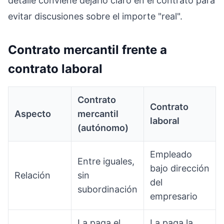
detalle conviene dejarlo claro en el contrato para
evitar discusiones sobre el importe "real".
Contrato mercantil frente a
contrato laboral
Contrato
Contrato
Aspecto
mercantil
laboral
(autónomo)
Empleado
Entre iguales,
bajo dirección
Relación
sin
del
subordinación
empresario
La paga el
La paga la