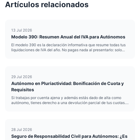
Artículos relacionados
13 Jul 2026
Modelo 390: Resumen Anual del IVA para Autónomos
El modelo 390 es la declaración informativa que resume todas tus
liquidaciones de IVA del año. No pagas nada al presentarlo: solo
consolidas los cuatro modelos 303 trimestrales en un único
documento anual. Como autónomo que declara IVA
trimestralment...
29 Jul 2026
Autónomo en Pluriactividad: Bonificación de Cuota y
Requisitos
Si trabajas por cuenta ajena y además estás dado de alta como
autónomo, tienes derecho a una devolución parcial de tus cuotas.
Es la pluriactividad autónomo bonificación, un mecanismo del
artículo 313 de la Ley General de la Seguridad Social que evit...
28 Jul 2026
Seguro de Responsabilidad Civil para Autónomos: ¿Es