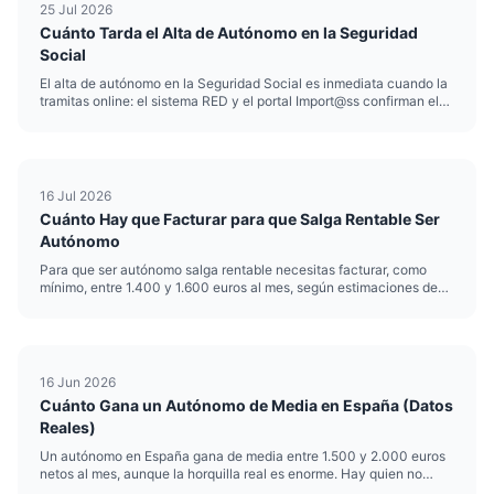
25 Jul 2026
Cuánto Tarda el Alta de Autónomo en la Seguridad
Social
El alta de autónomo en la Seguridad Social es inmediata cuando la
tramitas online: el sistema RED y el portal Import@ss confirman el
alta en el mismo momento del envío, con efectos desde la fecha
que indiques. El plazo alta autónomo real, por tanto, ...
16 Jul 2026
Cuánto Hay que Facturar para que Salga Rentable Ser
Autónomo
Para que ser autónomo salga rentable necesitas facturar, como
mínimo, entre 1.400 y 1.600 euros al mes, según estimaciones de
2026 para un perfil sin grandes gastos de estructura. Por debajo de
esa cifra, la cuota de la Seguridad Social, el IRPF y lo...
16 Jun 2026
Cuánto Gana un Autónomo de Media en España (Datos
Reales)
Un autónomo en España gana de media entre 1.500 y 2.000 euros
netos al mes, aunque la horquilla real es enorme. Hay quien no
llega al salario mínimo y quien factura cifras de cinco dígitos. El