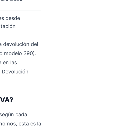
es desde
tación
a devolución del
 o modelo 390).
 en las
e Devolución
IVA?
 según cada
nomos, esta es la