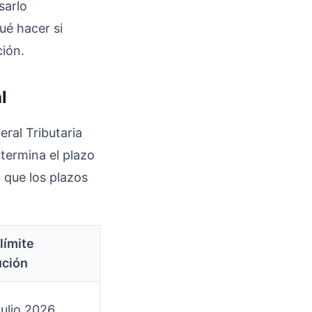
sarlo
ué hacer si
ción.
l
ral Tributaria
termina el plazo
 que los plazos
límite
ución
julio 2026