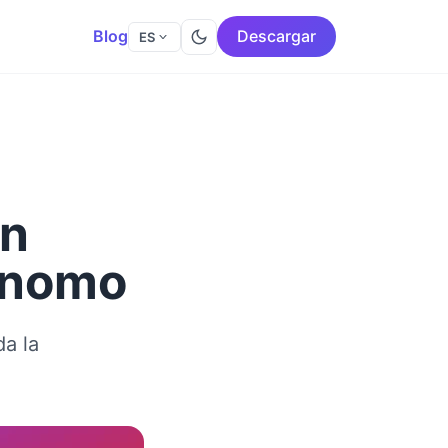
Blog
Descargar
ES
en
tónomo
a la