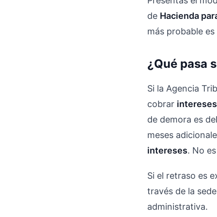
Presentas el mod
de
Hacienda para
más probable es 
¿Qué pasa s
Si la Agencia Tri
cobrar
interese
de demora es de
meses adicional
intereses
. No e
Si el retraso es
través de la sed
administrativa.