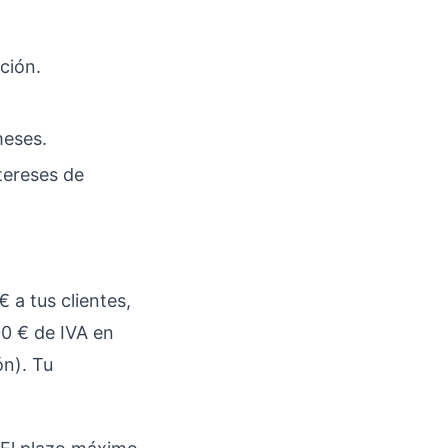
ción.
meses.
tereses de
 a tus clientes,
0 € de IVA en
ón). Tu