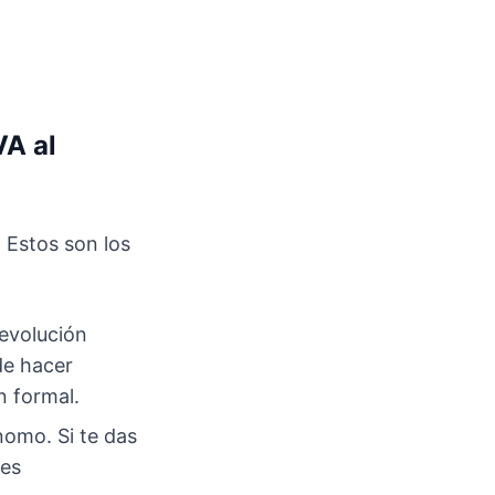
.
VA al
 Estos son los
devolución
de hacer
n formal.
nomo. Si te das
mes