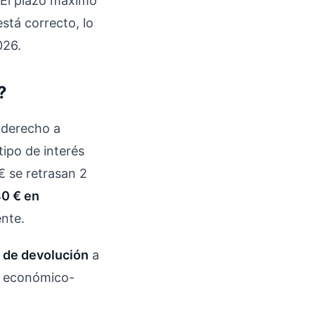
 El plazo máximo
está correcto, lo
026.
?
s derecho a
tipo de interés
 € se retrasan 2
80 € en
nte.
n de devolución
a
ón económico-