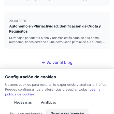
llega al salario mínimo y quien factura cifras de cinco dígitos. El
sueldo medio autónomo esconde realidades muy distintas se...
29 Jul 2026
Autónomo en Pluriactividad: Bonificación de Cuota y
Requisitos
Si trabajas por cuenta ajena y además estás dado de alta como
autónomo, tienes derecho a una devolución parcial de tus cuotas.
Es la pluriactividad autónomo bonificación, un mecanismo del
artículo 313 de la Ley General de la Seguridad Social que evit...
← Volver al blog
Configuración de cookies
Usamos cookies para mejorar tu experiencia y analizar el tráfico.
Puedes configurar tus preferencias o aceptar todas.
Leer la
política de cookies
Tarifa Autónomo
Necesarias
Analíticas
Sobre nosotros
Contacto
Aviso legal
Privacidad
Cookies
Rechazar opcionales
Guardar preferencias