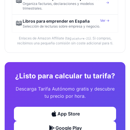
📖
→
Organiza facturas, declaraciones y modelos
trimestrales.
Ver →
📖
Libros para emprender en España
Selección de lecturas sobre empresa y negocio.
Enlaces de Amazon Affiliate (tag
). Si compras,
piqture-21
recibimos una pequeña comisión sin coste adicional para ti.
¿Listo para calcular tu tarifa?
Descarga Tarifa Autónomo gratis y descubre
tu precio por hora.
App Store
Google Play