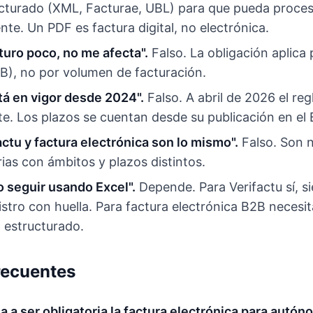
cturado (XML, Facturae, UBL) para que pueda proce
e. Un PDF es factura digital, no electrónica.
cturo poco, no me afecta".
Falso. La obligación aplica 
B), no por volumen de facturación.
stá en vigor desde 2024".
Falso. A abril de 2026 el re
te. Los plazos se cuentan desde su publicación en el
actu y factura electrónica son lo mismo".
Falso. Son 
as con ámbitos y plazos distintos.
o seguir usando Excel".
Depende. Para Verifactu sí, s
stro con huella. Para factura electrónica B2B necesi
 estructurado.
recuentes
a ser obligatoria la factura electrónica para autó