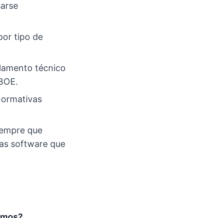
sarse
por tipo de
glamento técnico
 BOE.
normativas
iempre que
tas software que
nomos?