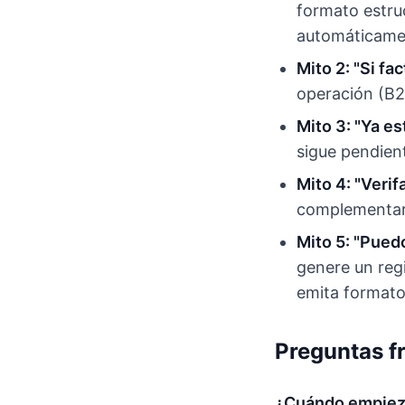
formato estru
automáticament
Mito 2: "Si fa
operación (B2
Mito 3: "Ya e
sigue pendien
Mito 4: "Verif
complementari
Mito 5: "Pued
genere un regi
emita formato
Preguntas f
¿Cuándo empieza 