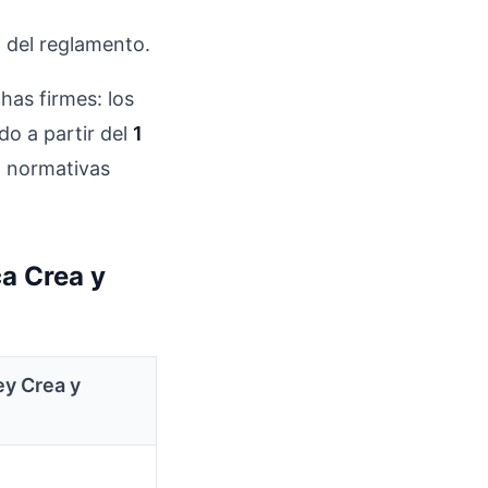
 del reglamento.
has firmes: los
o a partir del
1
n normativas
ca Crea y
ey Crea y