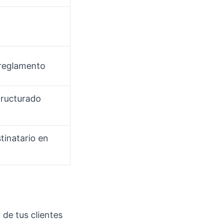
 reglamento
tructurado
stinatario en
 de tus clientes