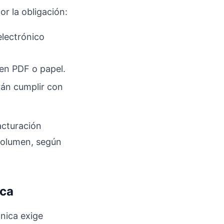
r la obligación:
lectrónico
en PDF o papel.
rán cumplir con
acturación
volumen, según
ica
ónica exige