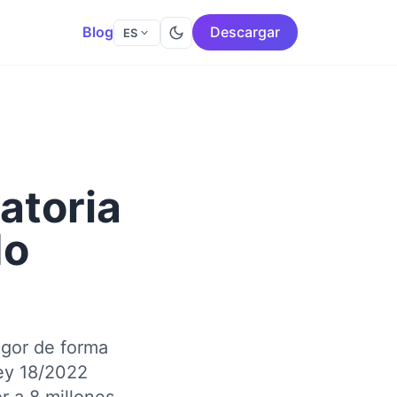
Blog
Descargar
ES
atoria
do
igor de forma
Ley 18/2022