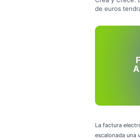
Crea y Crece. 
de euros tendr
La factura elect
escalonada una v