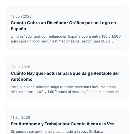
18 Jun 2026
Cuánto Cobra un Diseñador Gráfico por un Logo en
España
Un diseñador gráfico freelance en España cobra entre 150 y 1.500
euros por un logo, según estimaciones del sector para 2026. El
precio del logo de un diseñador depende sobre todo de su
experiencia, del alcance del encargo y de si entregas solo el sím...
16 Jul 2026
Cuánto Hay que Facturar para que Salga Rentable Ser
Autónomo
Para que ser autónomo salga rentable necesitas facturar, como
mínimo, entre 1.400 y 1.600 euros al mes, según estimaciones de
2026 para un perfil sin grandes gastos de estructura. Por debajo de
esa cifra, la cuota de la Seguridad Social, el IRPF y lo...
11 Jul 2026
Ser Autónomo y Trabajar por Cuenta Ajena a la Vez
Sí, puedes ser autónomo y asalariado a la vez. Se llama