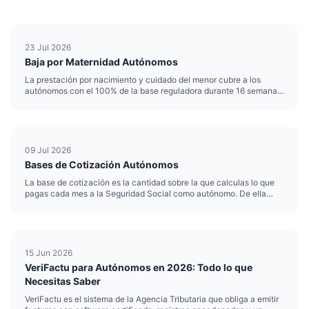
23 Jul 2026
Baja por Maternidad Autónomos
La prestación por nacimiento y cuidado del menor cubre a los
autónomos con el 100% de la base reguladora durante 16 semanas,
siempre que estés dado de alta en el RETA y al corriente de pagos
con la Seguridad Social. Es la antigua "baja por maternidad...
09 Jul 2026
Bases de Cotización Autónomos
La base de cotización es la cantidad sobre la que calculas lo que
pagas cada mes a la Seguridad Social como autónomo. De ella
dependen tu cuota mensual, tu futura pensión, la baja por
enfermedad y la prestación por cese de actividad. Desde 2023 no
la...
15 Jun 2026
VeriFactu para Autónomos en 2026: Todo lo que
Necesitas Saber
VeriFactu es el sistema de la Agencia Tributaria que obliga a emitir