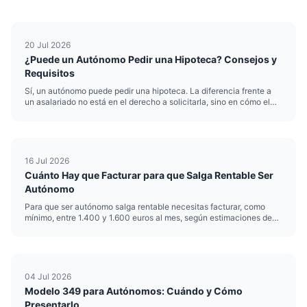
20 Jul 2026
¿Puede un Autónomo Pedir una Hipoteca? Consejos y
Requisitos
Sí, un autónomo puede pedir una hipoteca. La diferencia frente a
un asalariado no está en el derecho a solicitarla, sino en cómo el
banco evalúa tus ingresos. Una hipoteca autónomo exige
demostrar estabilidad con declaraciones fiscales en lugar de nó...
16 Jul 2026
Cuánto Hay que Facturar para que Salga Rentable Ser
Autónomo
Para que ser autónomo salga rentable necesitas facturar, como
mínimo, entre 1.400 y 1.600 euros al mes, según estimaciones de
2026 para un perfil sin grandes gastos de estructura. Por debajo de
esa cifra, la cuota de la Seguridad Social, el IRPF y lo...
04 Jul 2026
Modelo 349 para Autónomos: Cuándo y Cómo
Presentarlo