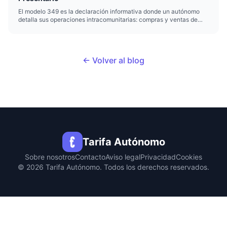
El modelo 349 es la declaración informativa donde un autónomo
detalla sus operaciones intracomunitarias: compras y ventas de
bienes o servicios con empresas y profesionales de otros países de
la Unión Europea. No implica pagar nada. Solo informas a H...
← Volver al blog
Tarifa Autónomo
Sobre nosotros
Contacto
Aviso legal
Privacidad
Cookies
© 2026 Tarifa Autónomo. Todos los derechos reservados.