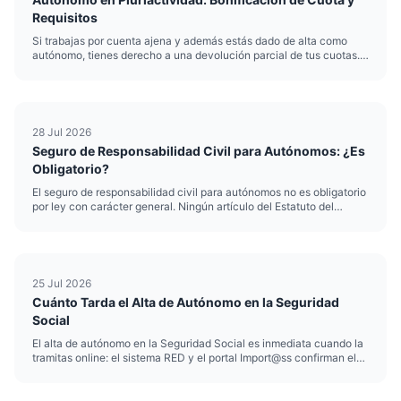
Requisitos
Si trabajas por cuenta ajena y además estás dado de alta como
autónomo, tienes derecho a una devolución parcial de tus cuotas.
Es la pluriactividad autónomo bonificación, un mecanismo del
artículo 313 de la Ley General de la Seguridad Social que evit...
28 Jul 2026
Seguro de Responsabilidad Civil para Autónomos: ¿Es
Obligatorio?
El seguro de responsabilidad civil para autónomos no es obligatorio
por ley con carácter general. Ningún artículo del Estatuto del
Trabajo Autónomo obliga a contratarlo si eres diseñador,
programador, redactor o consultor. La obligación aparece solo ...
25 Jul 2026
Cuánto Tarda el Alta de Autónomo en la Seguridad
Social
El alta de autónomo en la Seguridad Social es inmediata cuando la
tramitas online: el sistema RED y el portal Import@ss confirman el
alta en el mismo momento del envío, con efectos desde la fecha
que indiques. El plazo alta autónomo real, por tanto, ...