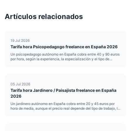
Artículos relacionados
19 Jul 2026
Tarifa hora Psicopedagogo freelance en España 2026
Un psicopedagogo autónomo en España cobra entre 40 y 90 euros
por hora, según la experiencia, la especialización y el tipo de
intervención. Esa horquilla es amplia por una razón: no cobra igual
quien hace refuerzo escolar puntual que quien realiza ev...
05 Jul 2026
Tarifa hora Jardinero / Paisajista freelance en España
2026
Un jardinero autónomo en España cobra entre 20 y 45 euros por
hora de media, aunque el precio real depende del tipo de trabajo, la
zona y el nivel de especialización. Si te dedicas a la jardinería o el
paisajismo y trabajas por cuenta propia, poner b...