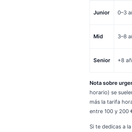
Junior
0–3 a
Mid
3–8 a
Senior
+8 a
Nota sobre urge
horario) se sue
más la tarifa ho
entre 100 y 200 
Si te dedicas a l