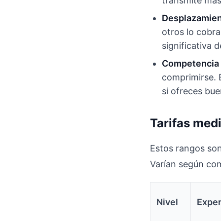
transmite más
Desplazamien
otros lo cobr
significativa d
Competencia l
comprimirse. 
si ofreces bue
Tarifas med
Estos rangos son
Varían según com
Nivel
Exper