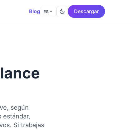
Blog
Descargar
ES
elance
eve, según
s estándar,
os. Si trabajas