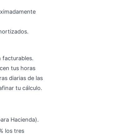
roximadamente
mortizados.
 facturables.
ucen tus horas
as diarias de las
finar tu cálculo.
para Hacienda).
 los tres