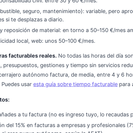
onsabilidad civil: entre 30 y 60 €/mes.
bustible, seguro, mantenimiento): variable, pero ap
 si te desplazas a diario.
y reposición de material: en torno a 50–150 €/mes a
licidad local, web: unos 50–100 €/mes.
ras facturables reales.
No todas las horas del día son
 presupuestos, gestiones y tiempo sin servicios red
cerrajero autónomo factura, de media, entre 4 y 6 hor
. Puedes usar
esta guía sobre tiempo facturable
para a
tos:
ñades a tu factura (no es ingreso tuyo, lo recaudas 
n del 15% en facturas a empresas y profesionales (7%