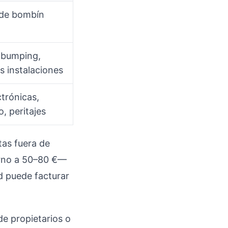
 de bombín
ibumping,
s instalaciones
ctrónicas,
, peritajes
tas fuera de
orno a 50–80 €—
d puede facturar
de propietarios o