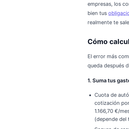
empresas, los co
bien tus
obligac
realmente te sale
Cómo calcula
El error más comú
queda después de
1. Suma tus gast
Cuota de aut
cotización por
1.166,70 €/me
(depende del 