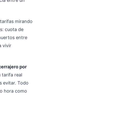
cia entre un
 tarifas mirando
s: cuota de
muertos entre
 vivir
cerrajero por
tarifa real
s evitar. Todo
io hora como