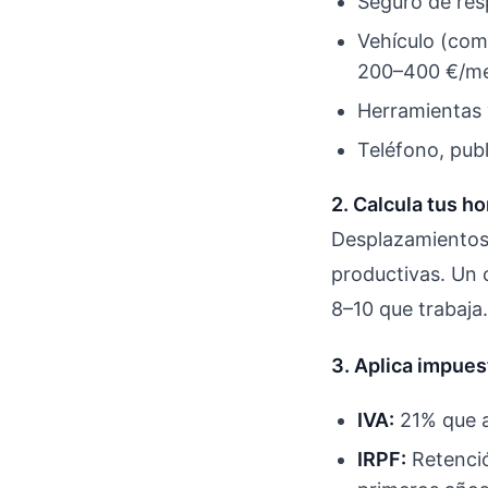
Seguro de resp
Vehículo (com
200–400 €/mes
Herramientas 
Teléfono, pub
2. Calcula tus ho
Desplazamientos,
productivas. Un 
8–10 que trabaja
3. Aplica impues
IVA:
21% que a
IRPF:
Retenció