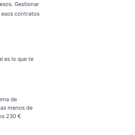
esos. Gestionar
i esos contratos
l es lo que te
tema de
uras menos de
os 230 €