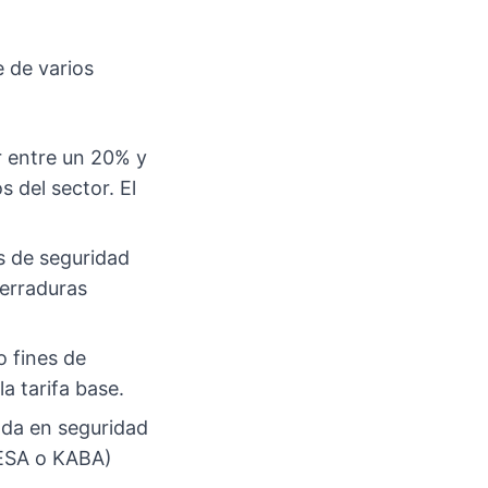
e de varios
r entre un 20% y
 del sector. El
s de seguridad
cerraduras
o fines de
a tarifa base.
ada en seguridad
TESA o KABA)