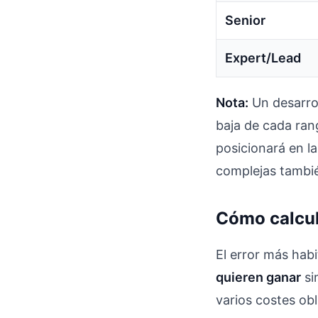
Senior
Expert/Lead
Nota:
Un desarrol
baja de cada rang
posicionará en l
complejas también
Cómo calcula
El error más hab
quieren ganar
si
varios costes obl