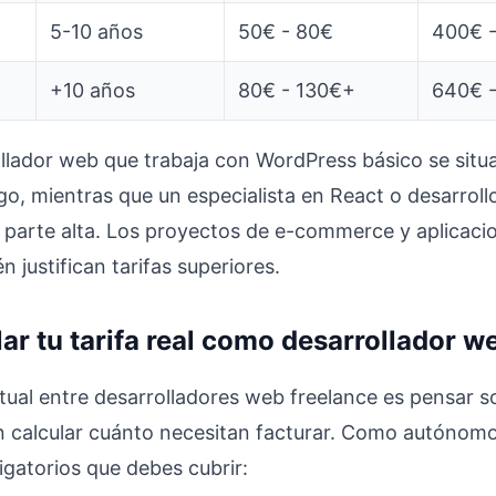
5-10 años
50€ - 80€
400€ 
+10 años
80€ - 130€+
640€ -
lador web que trabaja con WordPress básico se situa
o, mientras que un especialista en React o desarrollo
a parte alta. Los proyectos de e-commerce y aplicac
 justifican tarifas superiores.
r tu tarifa real como desarrollador w
itual entre desarrolladores web freelance es pensar s
n calcular cuánto necesitan facturar. Como autónom
igatorios que debes cubrir: