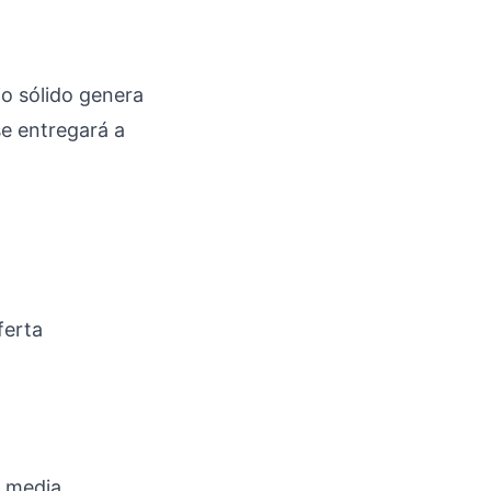
o sólido genera
se entregará a
ferta
 media