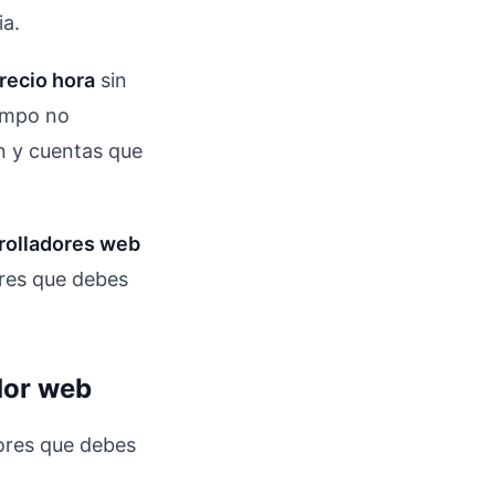
ia.
recio hora
sin
iempo no
ón y cuentas que
rrolladores web
ores que debes
ador web
tores que debes