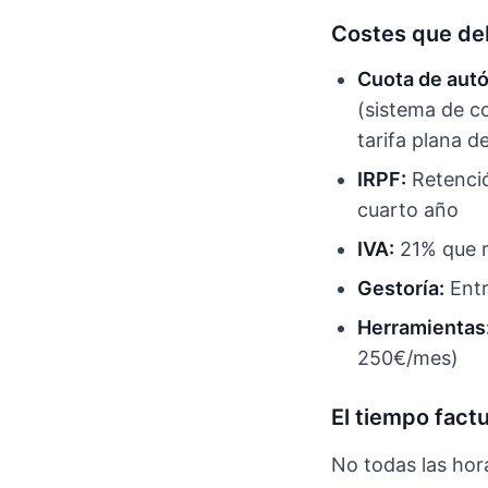
Costes que debe
Cuota de aut
(sistema de c
tarifa plana 
IRPF:
Retenció
cuarto año
IVA:
21% que re
Gestoría:
Entr
Herramientas
250€/mes)
El tiempo factu
No todas las hor