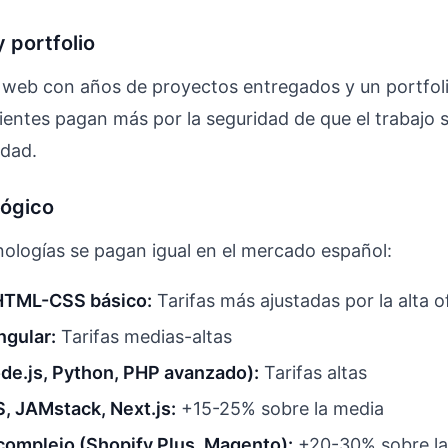
y portfolio
 web con años de proyectos entregados y un portfoli
lientes pagan más por la seguridad de que el trabajo 
idad.
lógico
nologías se pagan igual en el mercado español:
HTML-CSS básico:
Tarifas más ajustadas por la alta o
ngular:
Tarifas medias-altas
ode.js, Python, PHP avanzado):
Tarifas altas
, JAMstack, Next.js:
+15-25% sobre la media
omplejo (Shopify Plus, Magento):
+20-30% sobre la