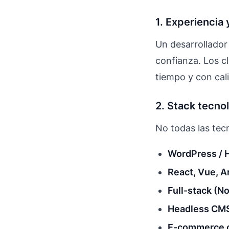
1. Experiencia 
Un desarrollador
confianza. Los c
tiempo y con cal
2. Stack tecno
No todas las tec
WordPress / 
React, Vue, A
Full-stack (N
Headless CMS
E-commerce c