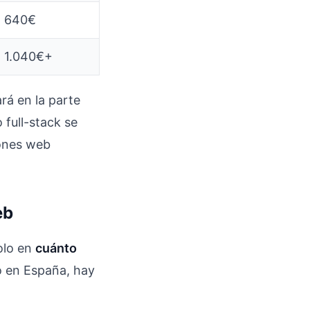
- 640€
 1.040€+
rá en la parte
 full-stack se
iones web
eb
olo en
cuánto
o en España, hay