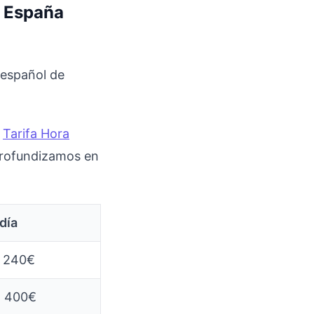
n España
español de
e
Tarifa Hora
profundizamos en
/día
- 240€
- 400€