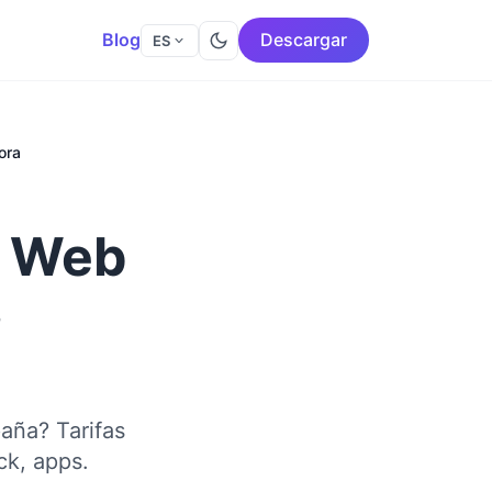
Blog
Descargar
ES
ora
r Web
s
aña? Tarifas
ck, apps.