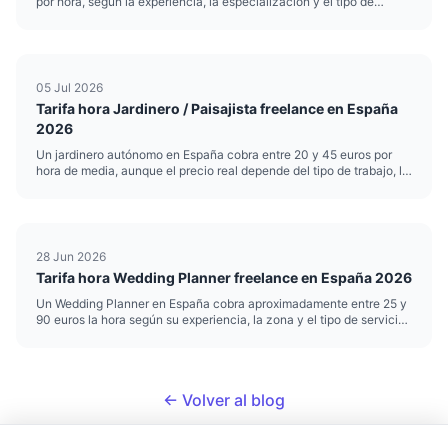
por hora, según la experiencia, la especialización y el tipo de
intervención. Esa horquilla es amplia por una razón: no cobra igual
quien hace refuerzo escolar puntual que quien realiza ev...
05 Jul 2026
Tarifa hora Jardinero / Paisajista freelance en España
2026
Un jardinero autónomo en España cobra entre 20 y 45 euros por
hora de media, aunque el precio real depende del tipo de trabajo, la
zona y el nivel de especialización. Si te dedicas a la jardinería o el
paisajismo y trabajas por cuenta propia, poner b...
28 Jun 2026
Tarifa hora Wedding Planner freelance en España 2026
Un Wedding Planner en España cobra aproximadamente entre 25 y
90 euros la hora según su experiencia, la zona y el tipo de servicio.
Esa horquilla es amplia porque organizar bodas mezcla trabajo
creativo, logística y gestión de proveedores, y no todas...
← Volver al blog