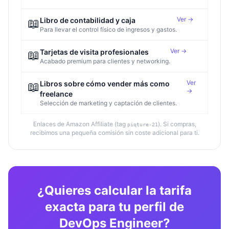
Ver →
📖
Libro de contabilidad y caja
Para llevar el control físico de ingresos y gastos.
Ver →
📖
Tarjetas de visita profesionales
Acabado premium para clientes y networking.
Ver
📖
Libros sobre cómo vender más como
→
freelance
Selección de marketing y captación de clientes.
Enlaces de Amazon Affiliate (tag
). Si compras,
piqture-21
recibimos una pequeña comisión sin coste adicional para ti.
¿Quieres calcular la tarifa
exacta para tu perfil de
DevOps Engineer?