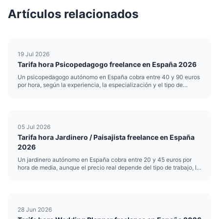
Artículos relacionados
19 Jul 2026
Tarifa hora Psicopedagogo freelance en España 2026
Un psicopedagogo autónomo en España cobra entre 40 y 90 euros
por hora, según la experiencia, la especialización y el tipo de
intervención. Esa horquilla es amplia por una razón: no cobra igual
quien hace refuerzo escolar puntual que quien realiza ev...
05 Jul 2026
Tarifa hora Jardinero / Paisajista freelance en España
2026
Un jardinero autónomo en España cobra entre 20 y 45 euros por
hora de media, aunque el precio real depende del tipo de trabajo, la
zona y el nivel de especialización. Si te dedicas a la jardinería o el
paisajismo y trabajas por cuenta propia, poner b...
28 Jun 2026