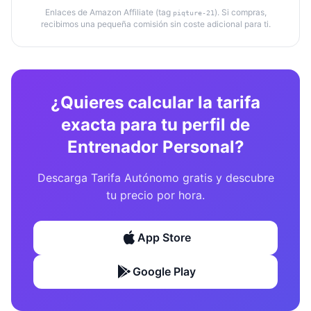
Enlaces de Amazon Affiliate (tag
). Si compras,
piqture-21
recibimos una pequeña comisión sin coste adicional para ti.
¿Quieres calcular la tarifa
exacta para tu perfil de
Entrenador Personal?
Descarga Tarifa Autónomo gratis y descubre
tu precio por hora.
App Store
Google Play