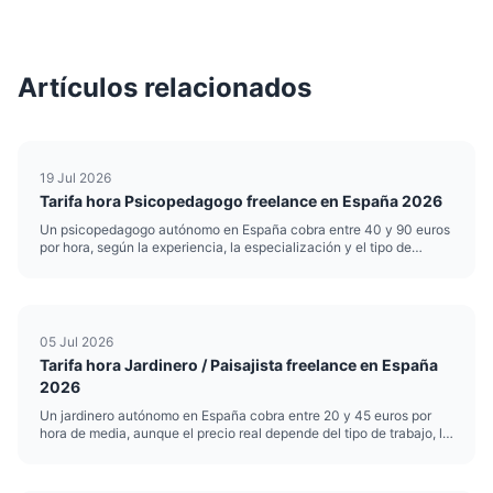
Artículos relacionados
19 Jul 2026
Tarifa hora Psicopedagogo freelance en España 2026
Un psicopedagogo autónomo en España cobra entre 40 y 90 euros
por hora, según la experiencia, la especialización y el tipo de
intervención. Esa horquilla es amplia por una razón: no cobra igual
quien hace refuerzo escolar puntual que quien realiza ev...
05 Jul 2026
Tarifa hora Jardinero / Paisajista freelance en España
2026
Un jardinero autónomo en España cobra entre 20 y 45 euros por
hora de media, aunque el precio real depende del tipo de trabajo, la
zona y el nivel de especialización. Si te dedicas a la jardinería o el
paisajismo y trabajas por cuenta propia, poner b...