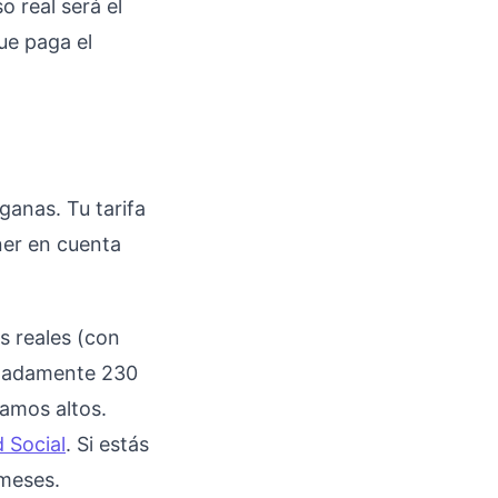
o real será el
ue paga el
ganas. Tu tarifa
ner en cuenta
s reales (con
imadamente 230
amos altos.
 Social
. Si estás
 meses.