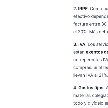
2. IRPF.
Como autó
efectivo depende
facture entre 30.
el 30%. Más deta
3. IVA.
Los servic
están
exentos d
no repercutes IV
compras. Si ofrec
llevan IVA al 21%
4. Gastos fijos.
A
material, colegi
todo y divídelo 