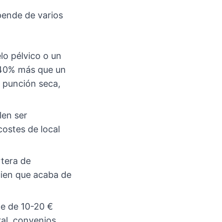
pende de varios
lo pélvico o un
 40% más que un
n punción seca,
len ser
costes de local
rtera de
uien que acaba de
te de 10-20 €
ral, convenios