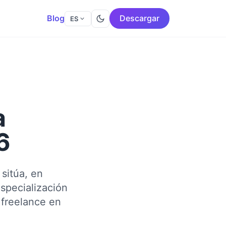
Blog
Descargar
ES
a
6
sitúa, en
specialización
 freelance en