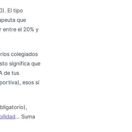
. El tipo
rapeuta que
r entre el 20% y
arios colegiados
sto significa que
A de tus
ortiva), esos sí
bligatorio),
ilidad
... Suma