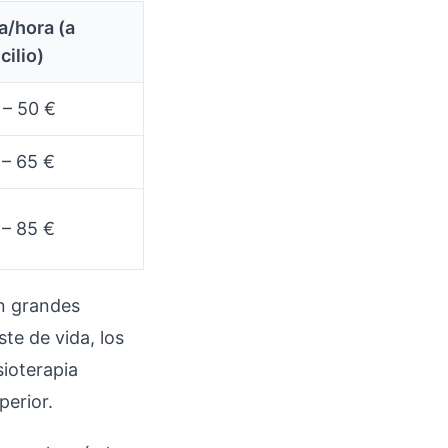
a/hora (a
cilio)
 – 50 €
 – 65 €
 – 85 €
n grandes
te de vida, los
sioterapia
perior.