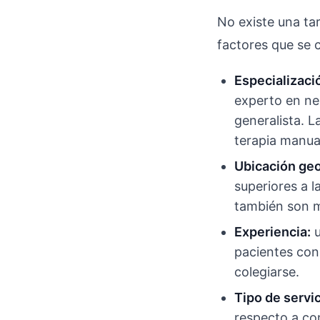
No existe una ta
factores que se 
Especializaci
experto en ne
generalista. 
terapia manual
Ubicación geo
superiores a l
también son 
Experiencia:
u
pacientes con
colegiarse.
Tipo de servic
respecto a con