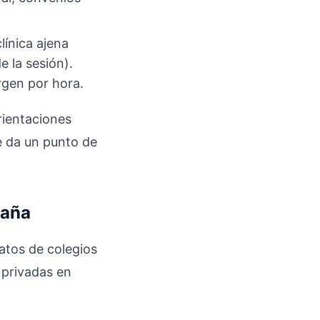
ínica ajena
e la sesión).
rgen por hora.
rientaciones
e da un punto de
paña
atos de colegios
 privadas en