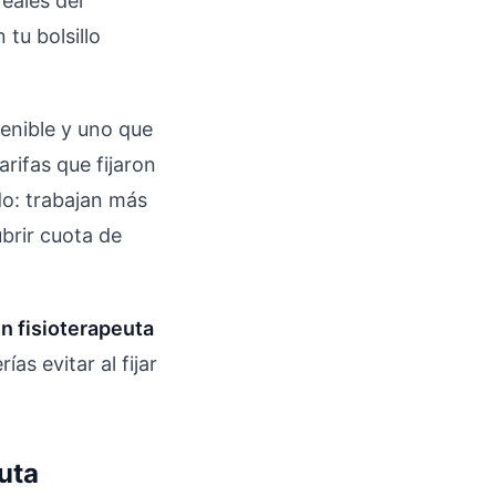
eales del
tu bolsillo
enible y uno que
rifas que fijaron
ado: trabajan más
brir cuota de
n fisioterapeuta
as evitar al fijar
euta