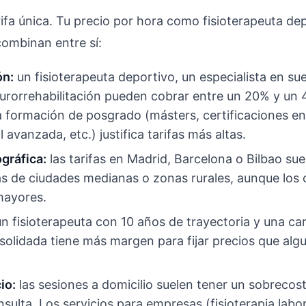
rifa única. Tu precio por hora como fisioterapeuta de
combinan entre sí:
ón:
un fisioterapeuta deportivo, un especialista en sue
urorrehabilitación pueden cobrar entre un 20% y un
La formación de posgrado (másters, certificaciones e
 avanzada, etc.) justifica tarifas más altas.
gráfica:
las tarifas en Madrid, Barcelona o Bilbao sue
as de ciudades medianas o zonas rurales, aunque los 
mayores.
n fisioterapeuta con 10 años de trayectoria y una ca
solidada tiene más margen para fijar precios que alg
io:
las sesiones a domicilio suelen tener un sobrecos
sulta. Los servicios para empresas (fisioterapia labo