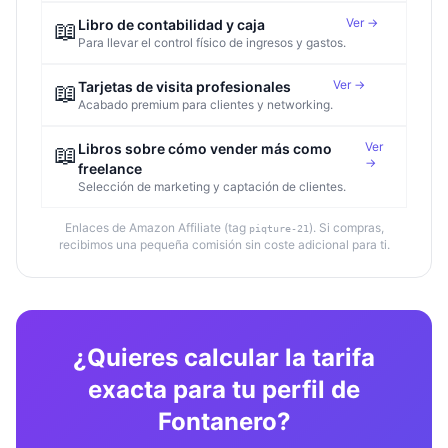
Ver →
📖
Libro de contabilidad y caja
Para llevar el control físico de ingresos y gastos.
Ver →
📖
Tarjetas de visita profesionales
Acabado premium para clientes y networking.
Ver
📖
Libros sobre cómo vender más como
→
freelance
Selección de marketing y captación de clientes.
Enlaces de Amazon Affiliate (tag
). Si compras,
piqture-21
recibimos una pequeña comisión sin coste adicional para ti.
¿Quieres calcular la tarifa
exacta para tu perfil de
Fontanero?