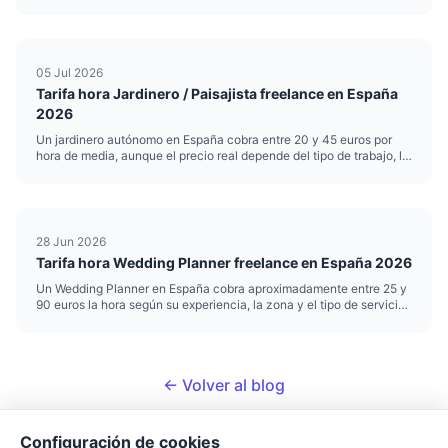
intervención. Esa horquilla es amplia por una razón: no cobra igual
quien hace refuerzo escolar puntual que quien realiza ev...
05 Jul 2026
Tarifa hora Jardinero / Paisajista freelance en España
2026
Un jardinero autónomo en España cobra entre 20 y 45 euros por
hora de media, aunque el precio real depende del tipo de trabajo, la
zona y el nivel de especialización. Si te dedicas a la jardinería o el
paisajismo y trabajas por cuenta propia, poner b...
28 Jun 2026
Tarifa hora Wedding Planner freelance en España 2026
Un Wedding Planner en España cobra aproximadamente entre 25 y
90 euros la hora según su experiencia, la zona y el tipo de servicio.
Esa horquilla es amplia porque organizar bodas mezcla trabajo
creativo, logística y gestión de proveedores, y no todas...
← Volver al blog
Configuración de cookies