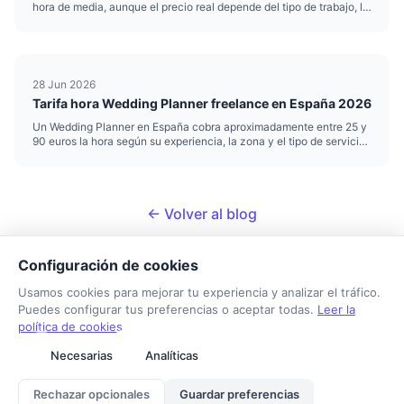
hora de media, aunque el precio real depende del tipo de trabajo, la
zona y el nivel de especialización. Si te dedicas a la jardinería o el
paisajismo y trabajas por cuenta propia, poner b...
28 Jun 2026
Tarifa hora Wedding Planner freelance en España 2026
Un Wedding Planner en España cobra aproximadamente entre 25 y
90 euros la hora según su experiencia, la zona y el tipo de servicio.
Esa horquilla es amplia porque organizar bodas mezcla trabajo
creativo, logística y gestión de proveedores, y no todas...
← Volver al blog
Configuración de cookies
Usamos cookies para mejorar tu experiencia y analizar el tráfico.
Puedes configurar tus preferencias o aceptar todas.
Leer la
política de cookies
Tarifa Autónomo
Necesarias
Analíticas
Sobre nosotros
Contacto
Aviso legal
Privacidad
Cookies
Rechazar opcionales
Guardar preferencias
© 2026 Tarifa Autónomo. Todos los derechos reservados.