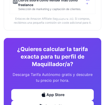
📖
Libros sobre cómo vender más como
→
freelance
Selección de marketing y captación de clientes.
Enlaces de Amazon Affiliate (tag
). Si compras,
piqture-21
recibimos una pequeña comisión sin coste adicional para ti.
¿Quieres calcular la tarifa
exacta para tu perfil de
Maquillador/a?
Descarga Tarifa Autónomo gratis y descubre
tu precio por hora.
App Store