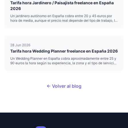
Tarifa hora Jardinero / Paisajista freelance en España
2026
Un jardinero autónomo en España cobra entre 20 y 45 euros por
hora de media, aunque el precio real depende del tipo de trabajo, la
zona y el nivel de especialización. Si te dedicas a la jardinería o el
paisajismo y trabajas por cuenta propia, poner b...
28 Jun 2026
Tarifa hora Wedding Planner freelance en España 2026
Un Wedding Planner en España cobra aproximadamente entre 25 y
90 euros la hora según su experiencia, la zona y el tipo de servicio.
Esa horquilla es amplia porque organizar bodas mezcla trabajo
creativo, logística y gestión de proveedores, y no todas...
← Volver al blog