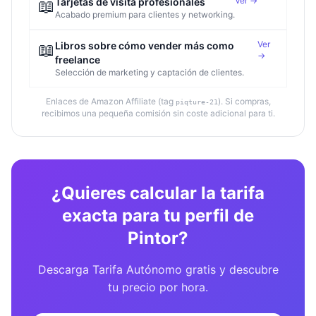
Ver →
📖
Tarjetas de visita profesionales
Acabado premium para clientes y networking.
Ver
📖
Libros sobre cómo vender más como
→
freelance
Selección de marketing y captación de clientes.
Enlaces de Amazon Affiliate (tag
). Si compras,
piqture-21
recibimos una pequeña comisión sin coste adicional para ti.
¿Quieres calcular la tarifa
exacta para tu perfil de
Pintor?
Descarga Tarifa Autónomo gratis y descubre
tu precio por hora.