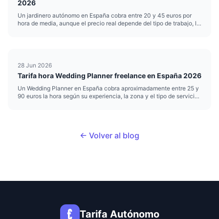
2026
Un jardinero autónomo en España cobra entre 20 y 45 euros por
hora de media, aunque el precio real depende del tipo de trabajo, la
zona y el nivel de especialización. Si te dedicas a la jardinería o el
paisajismo y trabajas por cuenta propia, poner b...
28 Jun 2026
Tarifa hora Wedding Planner freelance en España 2026
Un Wedding Planner en España cobra aproximadamente entre 25 y
90 euros la hora según su experiencia, la zona y el tipo de servicio.
Esa horquilla es amplia porque organizar bodas mezcla trabajo
creativo, logística y gestión de proveedores, y no todas...
← Volver al blog
Tarifa Autónomo