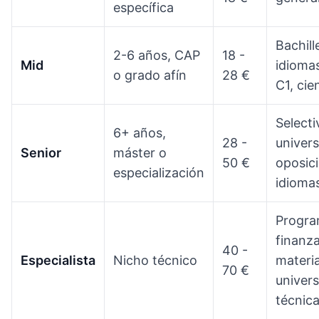
específica
Bachill
2-6 años, CAP
18 -
Mid
idioma
o grado afín
28 €
C1, cie
Selecti
6+ años,
28 -
univers
Senior
máster o
50 €
oposic
especialización
idioma
Progra
finanza
40 -
Especialista
Nicho técnico
materi
70 €
univers
técnic