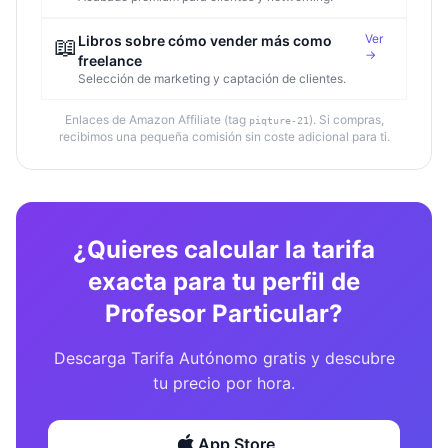
Ver
📖
Libros sobre cómo vender más como
→
freelance
Selección de marketing y captación de clientes.
Enlaces de Amazon Affiliate (tag
). Si compras,
piqture-21
recibimos una pequeña comisión sin coste adicional para ti.
¿Quieres calcular la tarifa
exacta para tu perfil de
Profesor Particular?
Descarga Tarifa Autónomo gratis y descubre
tu precio por hora.
App Store