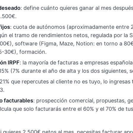
 deseado
: define cuánto quieres ganar al mes despué
2.500€.
ijos
: cuota de autónomos (aproximadamente entre 
ún el tramo de rendimientos netos, regulada por la S
100€), software (Figma, Maze, Notion: en torno a 80
15-30€), formación.
ión IRPF
: la mayoría de facturas a empresas española
15% (7% durante el año de alta y los dos siguientes, 
l 21% que repercutes al cliente no es tuyo, lo ingresas
3.
o facturables
: prospección comercial, propuestas, ge
cula que solo facturarás entre el 60% y el 70% de tu
si quieres 2.500€ netos al mes, necesitas facturar 