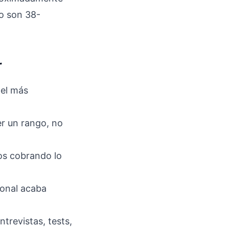
o son 38-
r
 el más
ner un rango, no
ños cobrando lo
ional acaba
ntrevistas, tests,