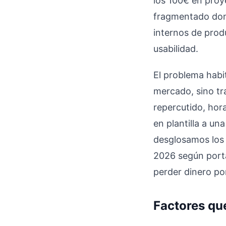
los 100€ en proye
fragmentado dond
internos de prod
usabilidad.
El problema habi
mercado, sino tr
repercutido, hor
en plantilla a una
desglosamos los 
2026 según porta
perder dinero po
Factores que