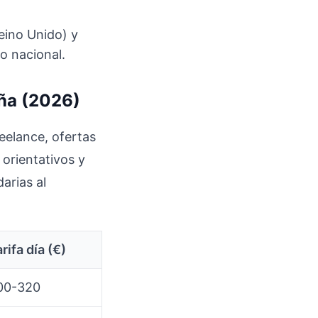
Reino Unido) y
o nacional.
aña (2026)
eelance, ofertas
orientativos y
arias al
rifa día (€)
00-320