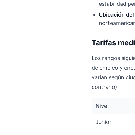
estabilidad pe
Ubicación del
norteamerican
Tarifas med
Los rangos sigui
de empleo y encu
varían según ciud
contrario).
Nivel
Junior