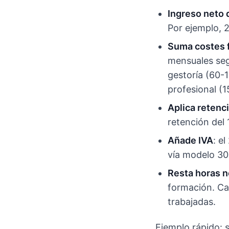
Ingreso neto
Por ejemplo, 
Suma costes f
mensuales seg
gestoría (60-
profesional (
Aplica retenc
retención del 
Añade IVA
: e
vía modelo 30
Resta horas n
formación. Cal
trabajadas.
Ejemplo rápido: 