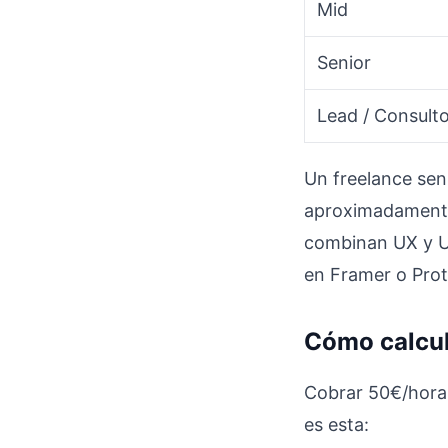
Mid
Senior
Lead / Consult
Un freelance sen
aproximadamente 
combinan UX y U
en Framer o Proto
Cómo calcul
Cobrar 50€/hora n
es esta: