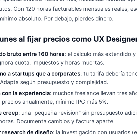
tos. Con 120 horas facturables mensuales reales, es
nimo absoluto. Por debajo, pierdes dinero.
unes al fijar precios como UX Designe
ldo bruto entre 160 horas
: el cálculo más extendido y
gnora cuota, impuestos y horas muertas.
mo a startups que a corporates
: tu tarifa debería te
o. Adapta según presupuesto y complejidad.
a con la experiencia
: muchos freelance llevan tres a
 precios anualmente, mínimo IPC más 5%.
e creep
: una "pequeña revisión" sin presupuesto adic
oras. Documenta cambios y factura aparte.
r research de diseño
: la investigación con usuarios (e