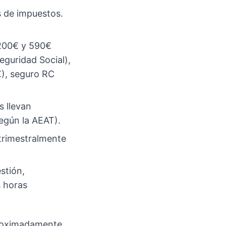
s de impuestos.
200€ y 590€
eguridad Social),
€), seguro RC
s llevan
según la AEAT).
 trimestralmente
stión,
s horas
aproximadamente