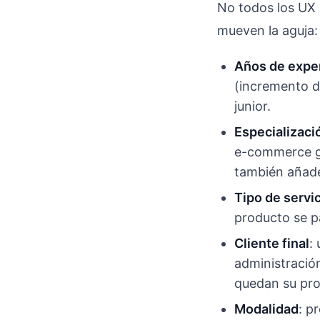
No todos los UX 
mueven la aguja:
Años de exper
(incremento de
junior.
Especializació
e-commerce ge
también añade
Tipo de servi
producto se p
Cliente final
:
administración
quedan su pr
Modalidad
: p