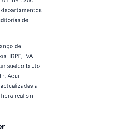
ja un mercado
y departamentos
ditorías de
rango de
os, IRPF, IVA
un sueldo bruto
ir. Aquí
 actualizadas a
hora real sin
er