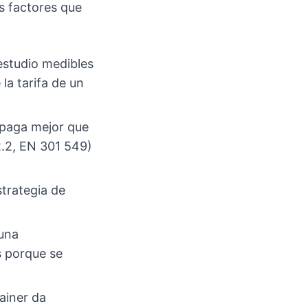
s factores que
 estudio medibles
la tarifa de un
B paga mejor que
2.2, EN 301 549)
strategia de
 una
s porque se
tainer da