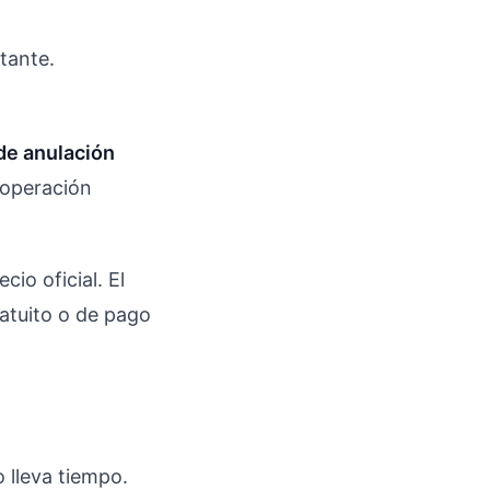
stante.
 de anulación
a operación
io oficial. El
ratuito o de pago
 lleva tiempo.