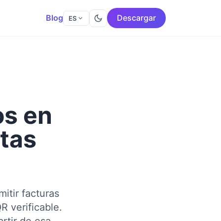
Blog
Descargar
ES
os en
tas
itir facturas
R verificable.