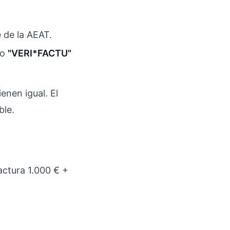
e de la AEAT.
o
"VERI*FACTU"
enen igual. El
ble.
actura 1.000 € +