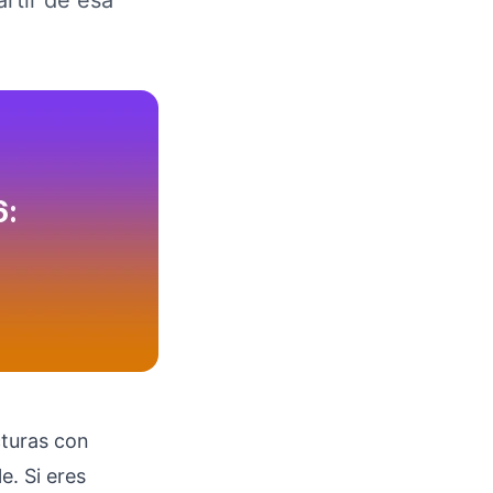
artir de esa
cturas con
e. Si eres