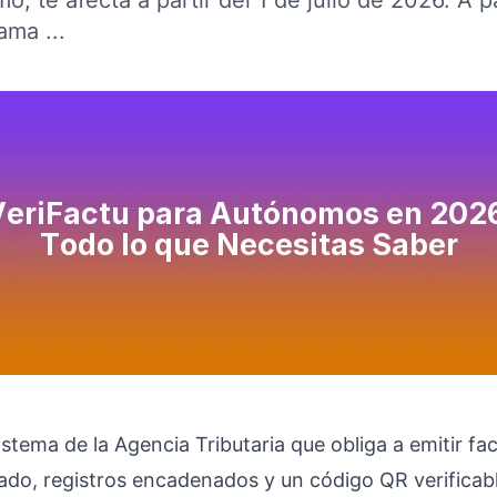
o, te afecta a partir del 1 de julio de 2026. A p
ama ...
istema de la Agencia Tributaria que obliga a emitir fa
cado, registros encadenados y un código QR verificabl