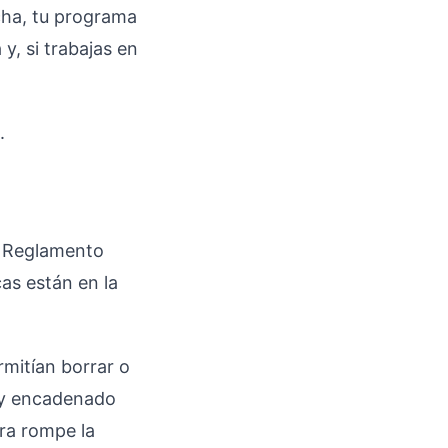
echa, tu programa
y, si trabajas en
.
el Reglamento
cas están en la
rmitían borrar o
o y encadenado
ura rompe la