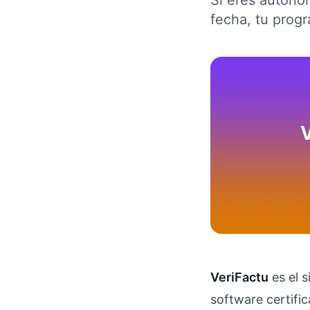
Si eres autónom
fecha, tu progr
VeriFactu
es el s
software certifi