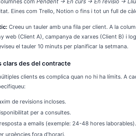
columnes com
Pendent → En curs → En revisió → Lliu
itat. Eines com Trello, Notion o fins i tot un full de cà
ic:
Creeu un tauler amb una fila per client. A la colu
ny web (Client A), campanya de xarxes (Client B) i log
eviseu el tauler 10 minuts per planificar la setmana.
ts clars des del contracte
últiples clients es complica quan no hi ha límits. A c
ecifiqueu:
im de revisions incloses.
isponibilitat per a consultes.
resposta a emails (exemple: 24-48 hores laborables)
r urgències fora d'horari.