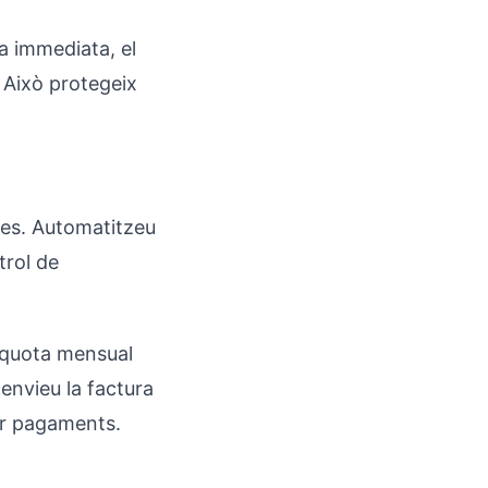
ta immediata, el
 Això protegeix
mes. Automatitzeu
trol de
 quota mensual
envieu la factura
uir pagaments.