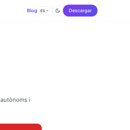
Blog
Descargar
ES
 autònoms i