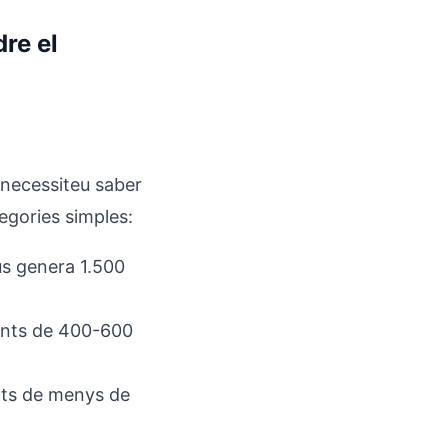
re el
 necessiteu saber
egories simples:
 us genera 1.500
ients de 400-600
lts de menys de