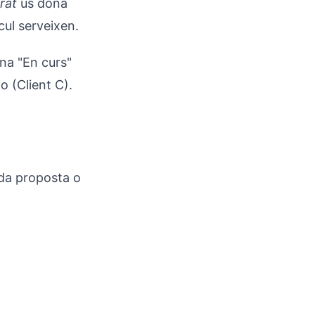
rat
us dóna
lcul serveixen.
mna "En curs"
o (Client C).
ada proposta o
.