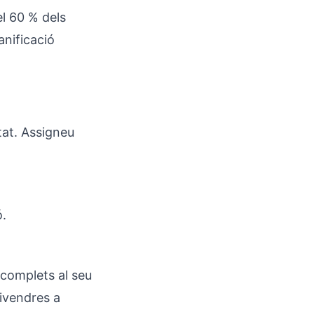
el 60 % dels
anificació
itat. Assigneu
ó.
 complets al seu
divendres a