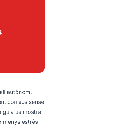
ball autònom.
pen, correus sense
a guia us mostra
b menys estrès i