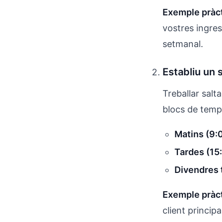
Exemple pràct
vostres ingres
setmanal.
Establiu un 
Treballar salt
blocs de temps
Matins (9:
Tardes (15
Divendres 
Exemple pràct
client principa