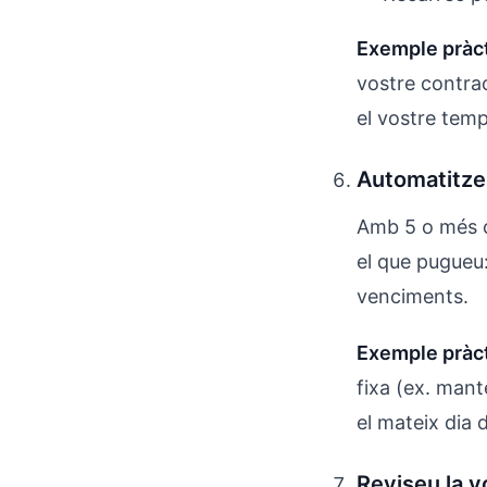
Exemple pràct
vostre contrac
el vostre temps
Automatitzeu
Amb 5 o més c
el que pugueu:
venciments.
Exemple pràct
fixa (ex. mant
el mateix dia 
Reviseu la v