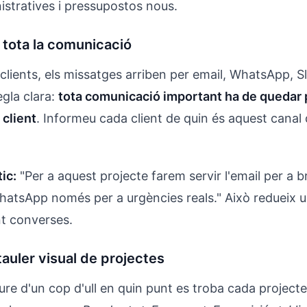
istratives i pressupostos nous.
 tota la comunicació
lients, els missatges arriben per email, WhatsApp, Sl
egla clara:
tota comunicació important ha de quedar p
 client
. Informeu cada client de quin és aquest canal 
ic:
"Per a aquest projecte farem servir l'email per a br
WhatsApp només per a urgències reals." Això redueix 
t converses.
tauler visual de projectes
re d'un cop d'ull en quin punt es troba cada projecte.