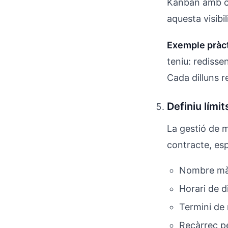
Kanban amb 
aquesta visibil
Exemple pràct
teniu: redisse
Cada dilluns r
Definiu lími
La gestió de m
contracte, esp
Nombre màx
Horari de d
Termini de 
Recàrrec pe