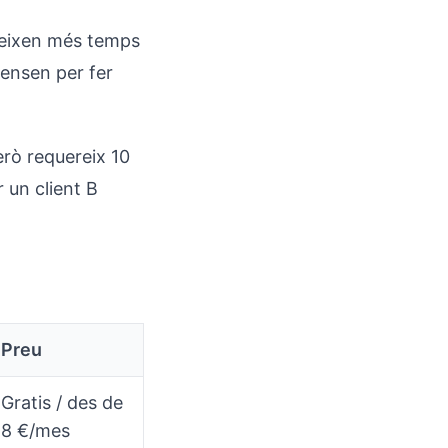
umeixen més temps
ensen per fer
rò requereix 10
 un client B
Preu
Gratis / des de
8 €/mes