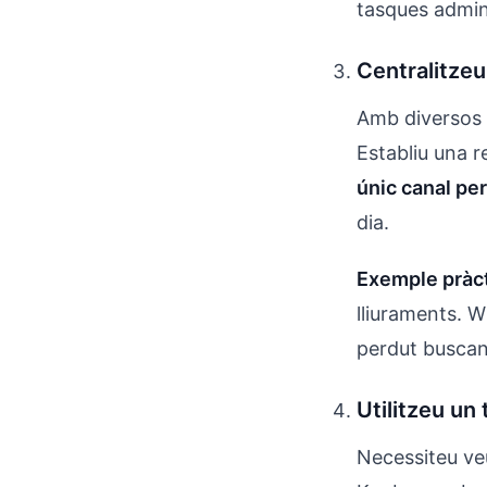
tasques admin
Centralitzeu
Amb diversos c
Establiu una r
únic canal per
dia.
Exemple pràct
lliuraments. 
perdut buscan
Utilitzeu un 
Necessiteu veu