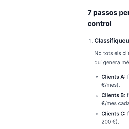
7 passos per
control
Classifiqueu 
No tots els cl
qui genera més
Clients A:
f
€/mes).
Clients B:
f
€/mes cada
Clients C:
f
200 €).