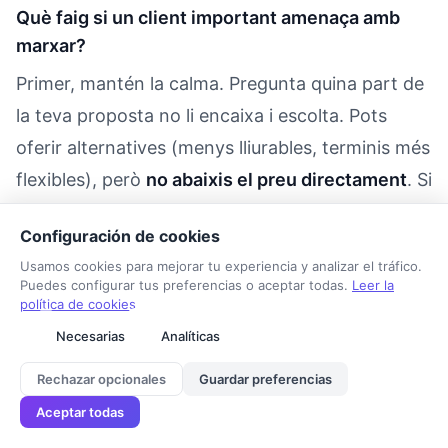
Què faig si un client important amenaça amb
marxar?
Primer, mantén la calma. Pregunta quina part de
la teva proposta no li encaixa i escolta. Pots
oferir alternatives (menys lliurables, terminis més
flexibles), però
no abaixis el preu directament
. Si
finalment marxa, és una oportunitat per captar
Configuración de cookies
clients que valorin la teva feina. Els clients que
Usamos cookies para mejorar tu experiencia y analizar el tráfico.
només busquen preu baix solen ser els més
Puedes configurar tus preferencias o aceptar todas.
Leer la
política de cookies
problemàtics.
Necesarias
Analíticas
He d'aplicar el nou preu als clients antics o
Rechazar opcionales
Guardar preferencias
només als nous?
Tarifa Autónomo
Aceptar todas
DESCARGAR
El més professional és aplicar-lo a tots, donant el
Calcula tu tarifa gratis