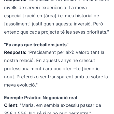
nivells de servei i experiència. La meva
especialització en [àrea] i el meu historial de
[assoliment] justifiquen aquesta inversió. Però
entenc que cada projecte té les seves prioritats."
"Fa anys que treballem junts"
Resposta:
"Precisament per això valoro tant la
nostra relació. En aquests anys he crescut
professionalment i ara puc oferir-te [benefici
nou]. Prefereixo ser transparent amb tu sobre la
meva evolució."
Exemple Pràctic: Negociació real
Client:
"Maria, em sembla excessiu passar de
35€ a 55€. No sé si m'ho puc permetre."