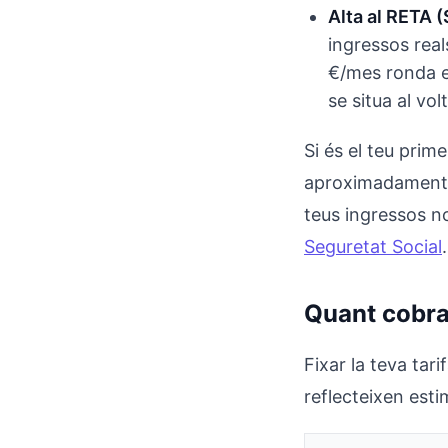
Alta al RETA (
ingressos real
€/mes ronda el
se situa al vo
Si és el teu prim
aproximadament 8
teus ingressos no
Seguretat Social
.
Quant cobrar
Fixar la teva tar
reflecteixen est