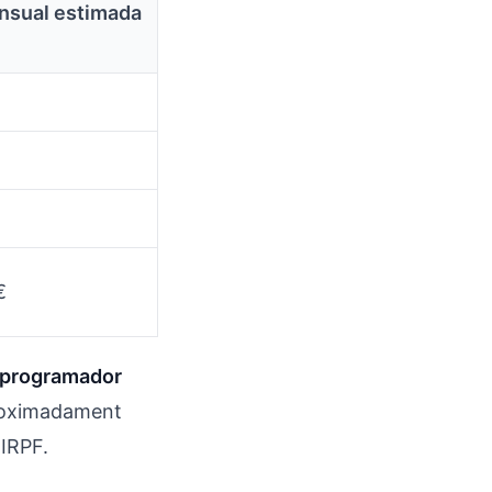
nsual estimada
€
programador
roximadament
'IRPF.