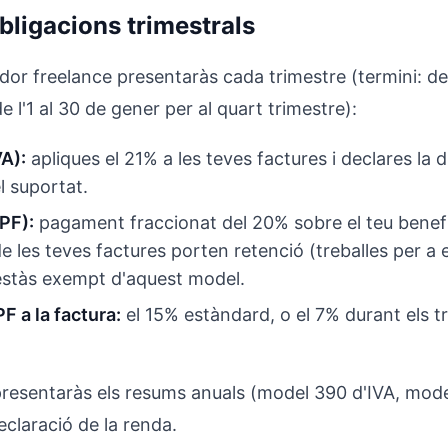
bligacions trimestrals
 freelance presentaràs cada trimestre (termini: de l'
i de l'1 al 30 de gener per al quart trimestre):
A):
apliques el 21% a les teves factures i declares la 
el suportat.
PF):
pagament fraccionat del 20% sobre el teu benefic
e les teves factures porten retenció (treballes per a
estàs exempt d'aquest model.
F a la factura:
el 15% estàndard, o el 7% durant els t
presentaràs els resums anuals (model 390 d'IVA, mod
declaració de la renda.