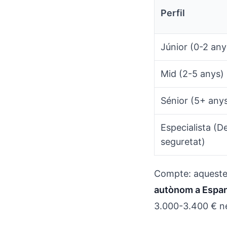
Perfil
Júnior (0-2 any
Mid (2-5 anys)
Sénior (5+ any
Especialista (D
seguretat)
Compte: aquestes
autònom a Espa
3.000-3.400 € ne