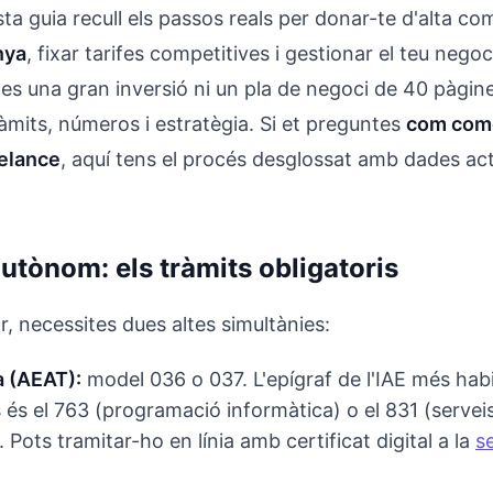
ta guia recull els passos reals per donar-te d'alta co
nya
, fixar tarifes competitives i gestionar el teu nego
es una gran inversió ni un pla de negoci de 40 pàgine
àmits, números i estratègia. Si et preguntes
com com
elance
, aquí tens el procés desglossat amb dades act
utònom: els tràmits obligatoris
, necessites dues altes simultànies:
a (AEAT):
model 036 o 037. L'epígraf de l'IAE més habi
és el 763 (programació informàtica) o el 831 (servei
 Pots tramitar-ho en línia amb certificat digital a la
s