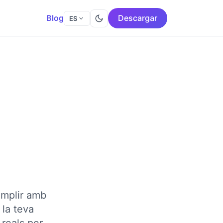
Blog
Descargar
ES
omplir amb
 la teva