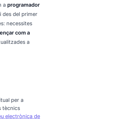
m a
programador
ci des del primer
s: necessites
ençar com a
ualitzades a
tual per a
s tècnics
eu electrònica de