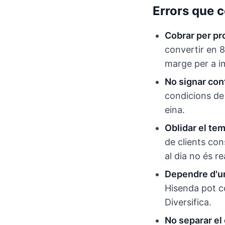
Errors que 
Cobrar per pr
convertir en 
marge per a i
No signar con
condicions de 
eina.
Oblidar el te
de clients co
al dia no és re
Dependre d'un
Hisenda pot co
Diversifica.
No separar el