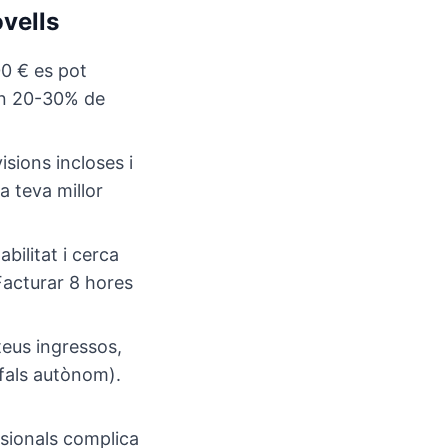
vells
00 € es pot
 un 20-30% de
sions incloses i
a teva millor
bilitat i cerca
Facturar 8 hores
teus ingressos,
(fals autònom).
ssionals complica