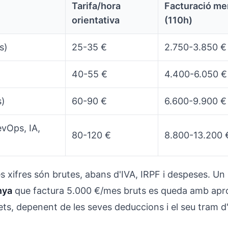
Tarifa/hora
Facturació me
orientativa
(110h)
s)
25-35 €
2.750-3.850 €
40-55 €
4.400-6.050 €
s)
60-90 €
6.600-9.900 €
evOps, IA,
80-120 €
8.800-13.200 
 xifres són brutes, abans d'IVA, IRPF i despeses. Un
nya
que factura 5.000 €/mes bruts es queda amb ap
ts, depenent de les seves deduccions i el seu tram d