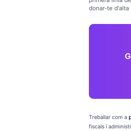
primera línia d
donar-te d'alt
Treballar com a
fiscals i adminis