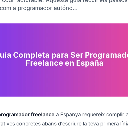
e codi facturable. Aquesta guia recull els passos
a com a programador autóno...
programador freelance
a Espanya requereix complir 
tratives concretes abans d'escriure la teva primera lín