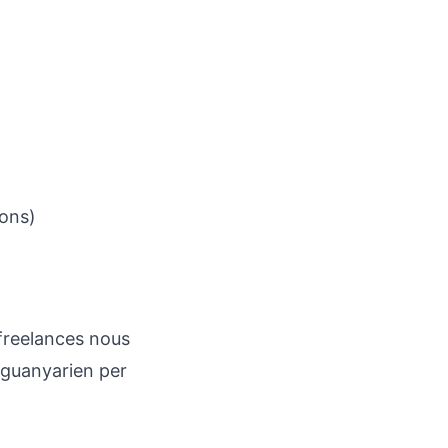
ions)
 freelances nous
 guanyarien per