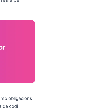
 reals per
amb obligacions
ia de codi