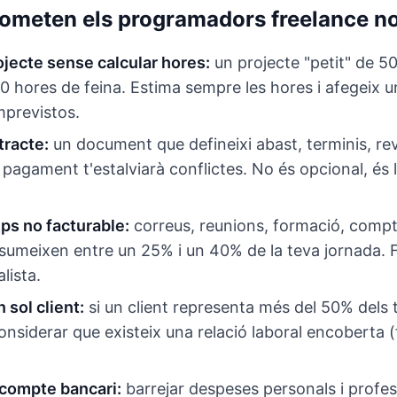
cometen els programadors freelance no
ojecte sense calcular hores:
un projecte "petit" de 5
80 hores de feina. Estima sempre les hores i afegeix
mprevistos.
tracte:
un document que defineixi abast, terminis, revi
pagament t'estalviarà conflictes. No és opcional, és l
mps no facturable:
correus, reunions, formació, compta
nsumeixen entre un 25% i un 40% de la teva jornada. 
alista.
 sol client:
si un client representa més del 50% dels 
nsiderar que existeix una relació laboral encoberta 
 compte bancari:
barrejar despeses personals i profe