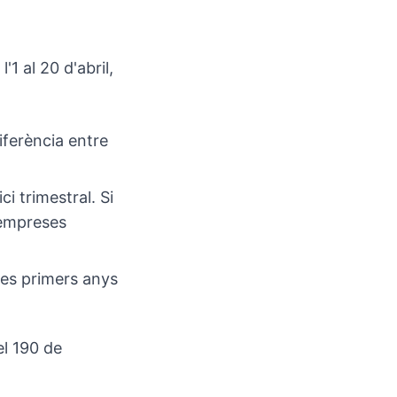
1 al 20 d'abril,
diferència entre
i trimestral. Si
 empreses
res primers anys
el 190 de