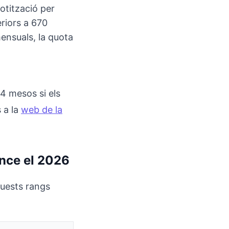
otització per
eriors a 670
ensuals, la quota
:
4 mesos si els
 a la
web de la
ance el 2026
quests rangs