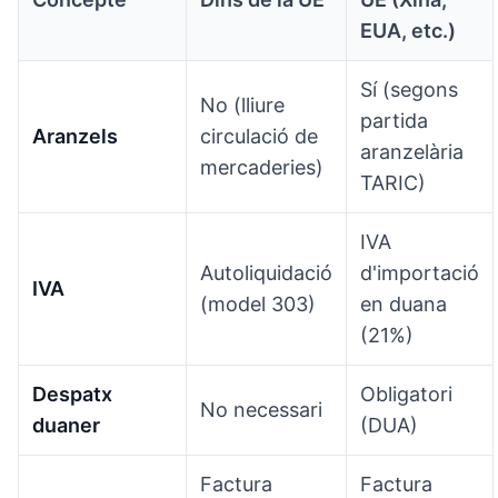
EUA, etc.)
Sí (segons
No (lliure
partida
Aranzels
circulació de
aranzelària
mercaderies)
TARIC)
IVA
Autoliquidació
d'importació
IVA
(model 303)
en duana
(21%)
Despatx
Obligatori
No necessari
duaner
(DUA)
Factura
Factura