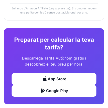
Enllaços d'Amazon Affiliate (tag
). Si compres, rebem
piqture-21
una petita comissió sense cost addicional per a tu.
Preparat per calcular la teva
tarifa?
Descarrega Tarifa Autònom gratis i
descobreix el teu preu per hora.
App Store
Google Play