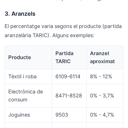
3. Aranzels
El percentatge varia segons el producte (partida
aranzelària TARIC). Alguns exemples:
Partida
Aranzel
Producte
TARIC
aproximat
Tèxtil i roba
6109-6114
8% - 12%
Electrònica de
8471-8528
0% - 3,7%
consum
Joguines
9503
0% - 4,7%