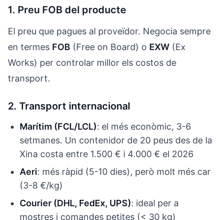
1. Preu FOB del producte
El preu que pagues al proveïdor. Negocia sempre
en termes
FOB
(Free on Board) o
EXW
(Ex
Works) per controlar millor els costos de
transport.
2. Transport internacional
Marítim (FCL/LCL)
: el més econòmic, 3-6
setmanes. Un contenidor de 20 peus des de la
Xina costa entre 1.500 € i 4.000 € el 2026
Aeri
: més ràpid (5-10 dies), però molt més car
(3-8 €/kg)
Courier (DHL, FedEx, UPS)
: ideal per a
mostres i comandes petites (< 30 kg)