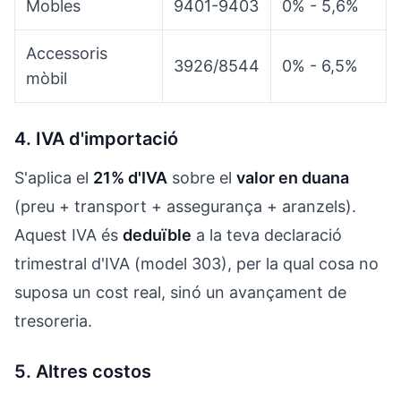
Mobles
9401-9403
0% - 5,6%
Accessoris
3926/8544
0% - 6,5%
mòbil
4. IVA d'importació
S'aplica el
21% d'IVA
sobre el
valor en duana
(preu + transport + assegurança + aranzels).
Aquest IVA és
deduïble
a la teva declaració
trimestral d'IVA (model 303), per la qual cosa no
suposa un cost real, sinó un avançament de
tresoreria.
5. Altres costos