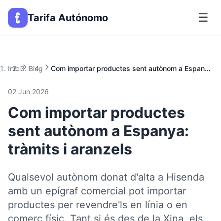
☰
Tarifa Autónomo
Inici
Blog
Com importar productes sent autònom a Espanya: tràmits i aranzels
02 Jun 2026
Com importar productes
sent autònom a Espanya:
tràmits i aranzels
Qualsevol autònom donat d'alta a Hisenda
amb un epígraf comercial pot importar
productes per revendre'ls en línia o en
comerç físic. Tant si és des de la Xina, els