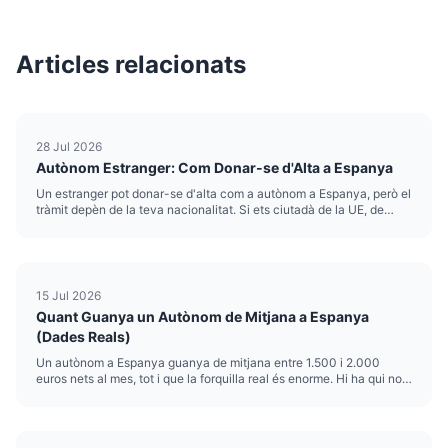
Articles relacionats
28 Jul 2026
Autònom Estranger: Com Donar-se d'Alta a Espanya
Un estranger pot donar-se d'alta com a autònom a Espanya, però el
tràmit depèn de la teva nacionalitat. Si ets ciutadà de la UE, de
l'Espai Econòmic Europeu o de Suïssa, només necessites el NIE i
registrar-te a Hisenda i a la Seguretat Social, igu...
15 Jul 2026
Quant Guanya un Autònom de Mitjana a Espanya
(Dades Reals)
Un autònom a Espanya guanya de mitjana entre 1.500 i 2.000
euros nets al mes, tot i que la forquilla real és enorme. Hi ha qui no
arriba al salari mínim i qui factura xifres de cinc dígits. El sou mitjà
autònom amaga realitats molt diferents se...