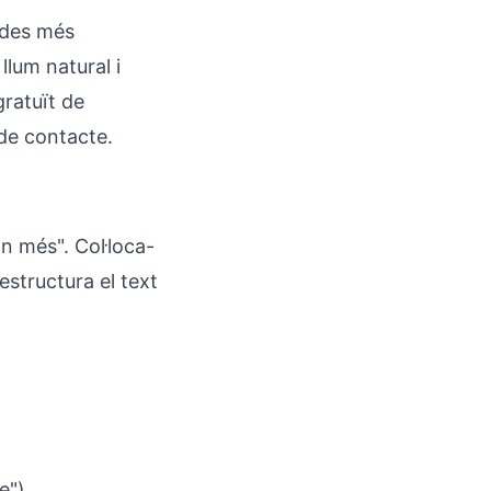
ades més
llum natural i
gratuït de
 de contacte.
'n més". Col·loca-
estructura el text
e")