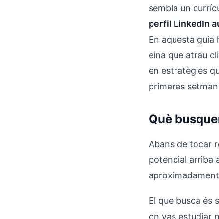
sembla un curríc
perfil LinkedIn 
En aquesta guia h
eina que atrau cl
en estratègies qu
primeres setman
Què busquen 
Abans de tocar r
potencial arriba 
aproximadament 5 
El que busca és 
on vas estudiar n