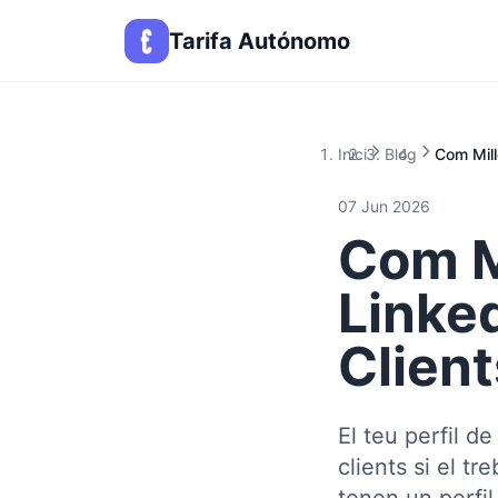
Tarifa Autónomo
Inici
Blog
Com Mill
07 Jun 2026
Com Mi
Linke
Clien
El teu perfil d
clients si el t