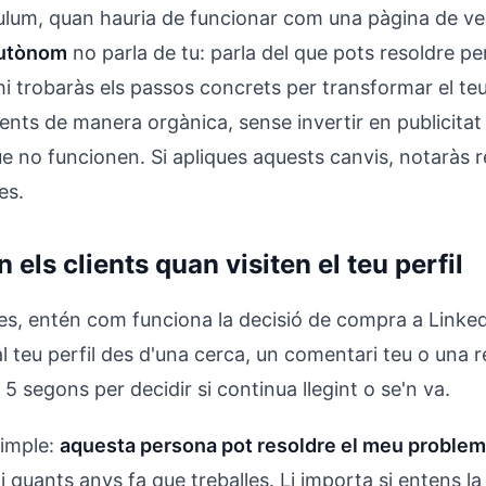
ulum, quan hauria de funcionar com una pàgina de v
autònom
no parla de tu: parla del que pots resoldre per 
i trobaràs els passos concrets per transformar el teu
ients de manera orgànica, sense invertir en publicitat
e no funcionen. Si apliques aquests canvis, notaràs r
es.
els clients quan visiten el teu perfil
es, entén com funciona la decisió de compra a Linked
al teu perfil des d'una cerca, un comentari teu o una
segons per decidir si continua llegint o se'n va.
simple:
aquesta persona pot resoldre el meu proble
i quants anys fa que treballes. Li importa si entens la 