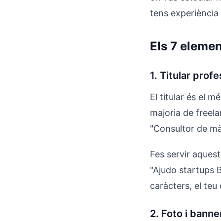
tens experiència 
Els 7 elemen
1. Titular prof
El titular és el m
majoria de freela
"Consultor de màr
Fes servir aques
"Ajudo startups B
caràcters, el teu 
2. Foto i banne