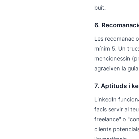
buit.
6. Recomanaci
Les recomanacion
mínim 5. Un truc:
mencionessin (pro
agraeixen la gui
7. Aptituds i 
LinkedIn funciona
facis servir al t
freelance" o "con
clients potencials