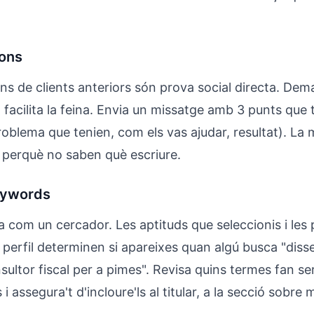
ons
s de clients anteriors són prova social directa. De
 facilita la feina. Envia un missatge amb 3 punts que 
blema que tenien, com els vas ajudar, resultat). La m
a perquè no saben què escriure.
keywords
 com un cercador. Les aptituds que seleccionis i les 
eu perfil determinen si apareixes quan algú busca "di
sultor fiscal per a pimes". Revisa quins termes fan ser
 i assegura't d'incloure'ls al titular, a la secció sobre m