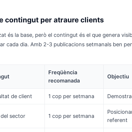
e contingut per atraure clients
zat és la base, però el contingut és el que genera visib
car cada dia. Amb 2-3 publicacions setmanals ben pe
Freqüència
ngut
Objectiu
recomanada
ultat de client
1 cop per setmana
Demostra
Posiciona
 del sector
1 cop per setmana
referent