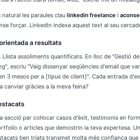
 natural les paraules clau
linkedin freelance
i
aconseg
nse forçar. LinkedIn indexa aquest text al seu cercado
orientada a resultats
s. Llista assoliments quantificats. En lloc de "Gestió
ng", escriu "Vaig dissenyar seqüències d'email que v
 en 3 mesos per a [tipus de client]". Cada entrada d'e
a canviar gràcies a la meva feina?
estacats
a secció per col·locar casos d'èxit, testimonis en for
ortfolio o articles que demostrin la teva expertesa. 
tacats ben triats transmet molta més confiança que 