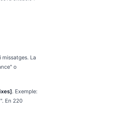
 i missatges. La
ance" o
ixes]
. Exemple:
c". En 220