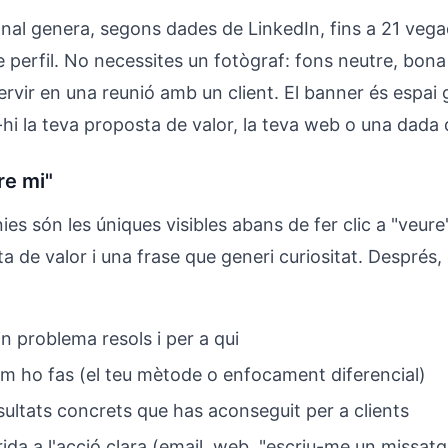
onal genera, segons dades de LinkedIn, fins a 21 veg
e perfil. No necessites un fotògraf: fons neutre, bona 
ervir en una reunió amb un client. El banner és espai 
u-hi la teva proposta de valor, la teva web o una dada
re mi"
nies són les úniques visibles abans de fer clic a "veure
ta de valor i una frase que generi curiositat. Després, 
in problema resols i per a qui
om ho fas (el teu mètode o enfocament diferencial)
sultats concrets que has aconseguit per a clients
da a l'acció clara (email, web, "escriu-me un missatg