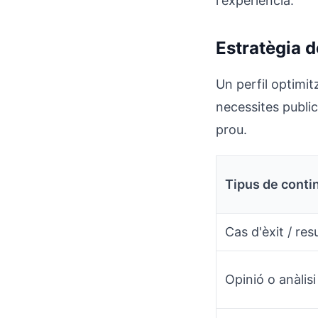
l'experiència.
Estratègia d
Un perfil optimit
necessites publi
prou.
Tipus de conti
Cas d'èxit / res
Opinió o anàlisi