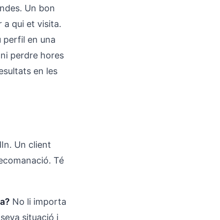
endes. Un bon
a qui et visita.
 perfil en una
 ni perdre hores
esultats en les
In. Un client
 recomanació. Té
ma?
No li importa
seva situació i