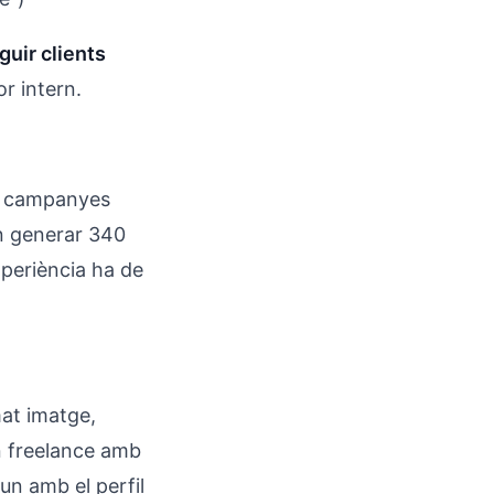
uir clients
r intern.
 de campanyes
an generar 340
xperiència ha de
mat imatge,
Un freelance amb
un amb el perfil