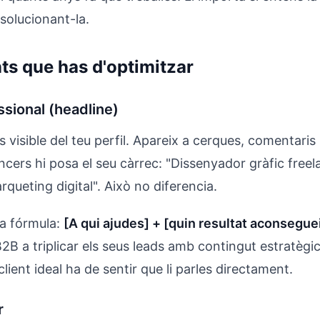
solucionant-la.
ts que has d'optimitzar
essional (headline)
és visible del teu perfil. Apareix a cerques, comentaris
ncers hi posa el seu càrrec: "Dissenyador gràfic freel
queting digital". Això no diferencia.
ta fórmula:
[A qui ajudes] + [quin resultat aconsegue
2B a triplicar els seus leads amb contingut estratègi
client ideal ha de sentir que li parles directament.
r