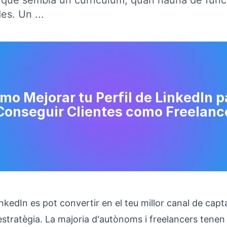
l que sembla un currículum, quan hauria de fun
es. Un ...
inkedIn es pot convertir en el teu millor canal de capta
estratègia. La majoria d'autònoms i freelancers tenen 