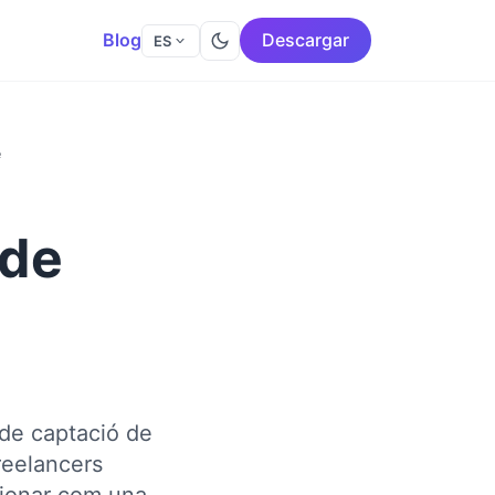
Blog
Descargar
ES
e
 de
l de captació de
freelancers