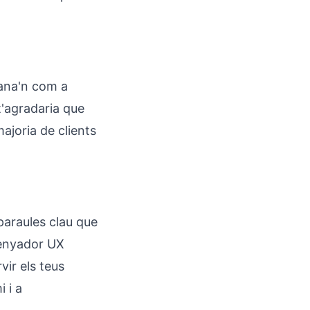
mana'n com a
t'agradaria que
ajoria de clients
paraules clau que
ssenyador UX
vir els teus
i i a