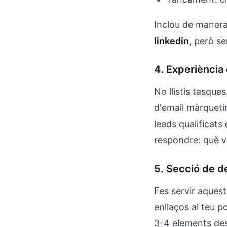
Inclou de manera
linkedin
, però se
4. Experiència 
No llistis tasque
d'email màrqueti
leads qualificats
respondre: què v
5. Secció de d
Fes servir aquest
enllaços al teu p
3-4 elements des