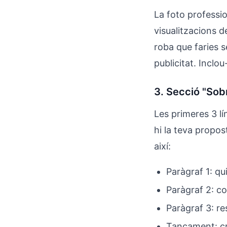
La foto professi
visualitzacions d
roba que faries s
publicitat. Inclo
3. Secció "Sob
Les primeres 3 lí
hi la teva propos
així:
Paràgraf 1: qu
Paràgraf 2: c
Paràgraf 3: re
Tancament: cri