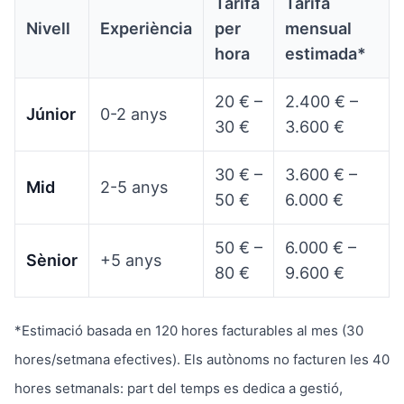
Tarifa
Tarifa
Nivell
Experiència
per
mensual
hora
estimada*
20 € –
2.400 € –
Júnior
0-2 anys
30 €
3.600 €
30 € –
3.600 € –
Mid
2-5 anys
50 €
6.000 €
50 € –
6.000 € –
Sènior
+5 anys
80 €
9.600 €
*Estimació basada en 120 hores facturables al mes (30
hores/setmana efectives). Els autònoms no facturen les 40
hores setmanals: part del temps es dedica a gestió,