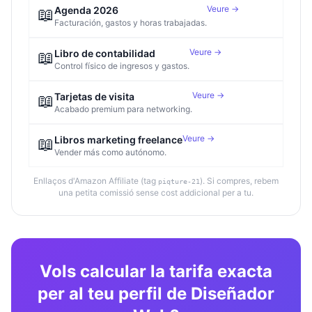
Veure →
📖
Agenda 2026
Facturación, gastos y horas trabajadas.
Veure →
📖
Libro de contabilidad
Control físico de ingresos y gastos.
Veure →
📖
Tarjetas de visita
Acabado premium para networking.
Veure →
📖
Libros marketing freelance
Vender más como autónomo.
Enllaços d'Amazon Affiliate (tag
). Si compres, rebem
piqture-21
una petita comissió sense cost addicional per a tu.
Vols calcular la tarifa exacta
per al teu perfil de Diseñador