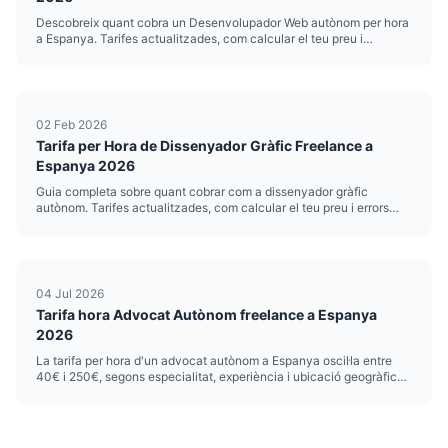
Descobreix quant cobra un Desenvolupador Web autònom per hora
a Espanya. Tarifes actualitzades, com calcular el teu preu i
consells.
02 Feb 2026
Tarifa per Hora de Dissenyador Gràfic Freelance a
Espanya 2026
Guia completa sobre quant cobrar com a dissenyador gràfic
autònom. Tarifes actualitzades, com calcular el teu preu i errors
que cal evitar.
04 Jul 2026
Tarifa hora Advocat Autònom freelance a Espanya
2026
La tarifa per hora d'un advocat autònom a Espanya oscil·la entre
40€ i 250€, segons especialitat, experiència i ubicació geogràfica.
Els júnior acabats de col·legiar parteixen des de 40-60€/hora,
mentre que els sènior especialitzats en dret mercantil o ...