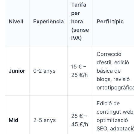
Tarifa
per
Nivell
Experiència
hora
Perfil típic
(sense
IVA)
Correcció
d'estil, edició
15 € –
Junior
0-2 anys
bàsica de
25 €/h
blogs, revisió
ortotipogràfic
Edició de
contingut web
25 € –
Mid
2-5 anys
optimització
45 €/h
SEO, adaptaci