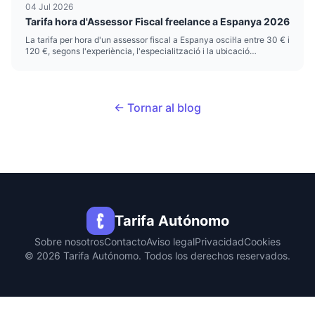
04 Jul 2026
Tarifa hora d'Assessor Fiscal freelance a Espanya 2026
La tarifa per hora d'un assessor fiscal a Espanya oscil·la entre 30 € i
120 €, segons l'experiència, l'especialització i la ubicació
geogràfica. Aquesta forquilla reflecteix un mercat fragmentat on
conviuen gestories tradicionals, despatxos boutique especialitz...
← Tornar al blog
Tarifa Autónomo
Sobre nosotros
Contacto
Aviso legal
Privacidad
Cookies
© 2026 Tarifa Autónomo. Todos los derechos reservados.