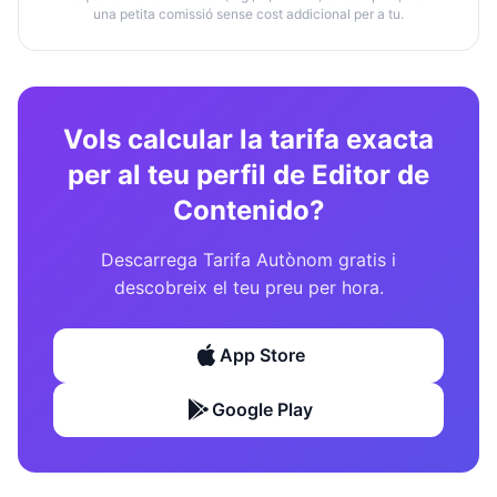
una petita comissió sense cost addicional per a tu.
Vols calcular la tarifa exacta
per al teu perfil de Editor de
Contenido?
Descarrega Tarifa Autònom gratis i
descobreix el teu preu per hora.
App Store
Google Play