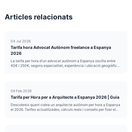
Articles relacionats
04 Jul 2026
Tarifa hora Advocat Autònom freelance a Espanya
2026
La tarifa per hora d'un advocat autònom a Espanya oscil·la entre
40€ i 250€, segons especialitat, experiència i ubicació geogràfica.
Els júnior acabats de col·legiar parteixen des de 40-60€/hora,
mentre que els sènior especialitzats en dret mercantil o ...
09 Feb 2026
Tarifa per Hora per a Arquitecte a Espanya 2026 | Guia
Descobreix quant cobra un arquitecte autònom per hora a Espanya
el 2026. Tarifes actualitzades, càlculs reals i consells per fixar el
teu preu.