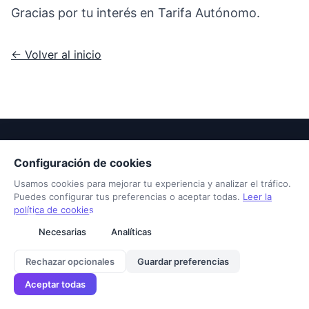
Gracias por tu interés en Tarifa Autónomo.
← Volver al inicio
Configuración de cookies
Tarifa Autónomo
Usamos cookies para mejorar tu experiencia y analizar el tráfico.
Sobre nosotros
Contacto
Aviso legal
Privacidad
Cookies
Puedes configurar tus preferencias o aceptar todas.
Leer la
© 2026 Tarifa Autónomo. Todos los derechos reservados.
política de cookies
Necesarias
Analíticas
Rechazar opcionales
Guardar preferencias
Aceptar todas