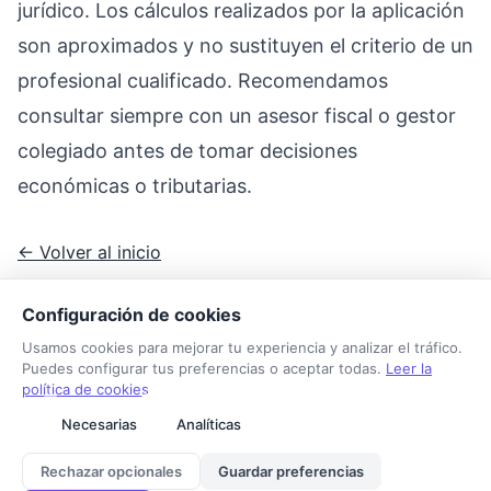
jurídico. Los cálculos realizados por la aplicación
son aproximados y no sustituyen el criterio de un
profesional cualificado. Recomendamos
consultar siempre con un asesor fiscal o gestor
colegiado antes de tomar decisiones
económicas o tributarias.
← Volver al inicio
Configuración de cookies
Usamos cookies para mejorar tu experiencia y analizar el tráfico.
Puedes configurar tus preferencias o aceptar todas.
Leer la
política de cookies
Necesarias
Analíticas
Tarifa Autónomo
Sobre nosotros
Contacto
Aviso legal
Privacidad
Cookies
Rechazar opcionales
Guardar preferencias
© 2026 Tarifa Autónomo. Todos los derechos reservados.