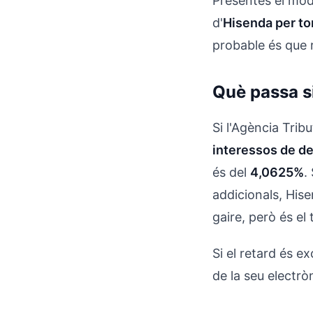
Presentes el mod
d'
Hisenda per tor
probable és que r
Què passa si
Si l'Agència Trib
interessos de d
és del
4,0625%
.
addicionals, Hi
gaire, però és el
Si el retard és e
de la seu electr