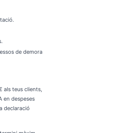
tació.
s.
ressos de demora
 als teus clients,
VA en despeses
a declaració