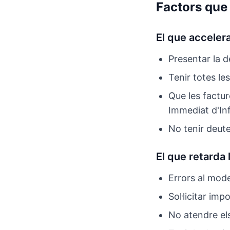
Factors que 
El que accelera
Presentar la d
Tenir totes le
Que les factu
Immediat d'In
No tenir deut
El que retarda 
Errors al mode
Sol·licitar imp
No atendre el