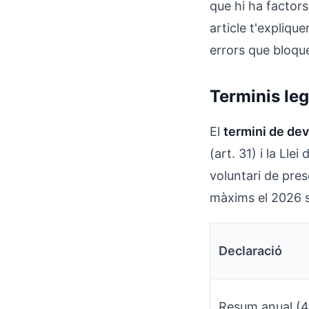
que hi ha factor
article t'explique
errors que bloqu
Terminis leg
El
termini de dev
(art. 31) i la Llei
voluntari de pres
màxims el 2026 
Declaració
Resum anual (