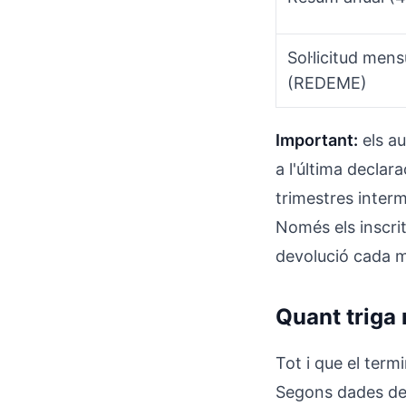
Sol·licitud mens
(REDEME)
Important:
els au
a l'última declar
trimestres interm
Només els inscri
devolució cada 
Quant triga 
Tot i que el term
Segons dades de 