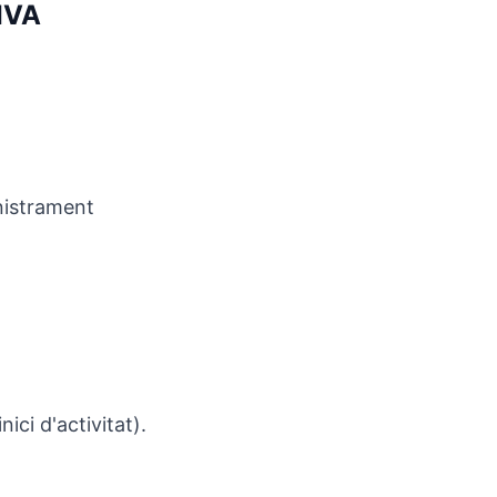
'IVA
nistrament
nici d'activitat).