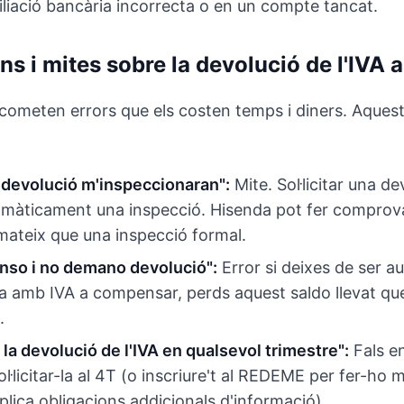
iliació bancària incorrecta o en un compte tancat.
s i mites sobre la devolució de l'IVA 
ometen errors que els costen temps i diners. Aquest
 devolució m'inspeccionaran":
Mite. Sol·licitar una de
omàticament una inspecció. Hisenda pot fer comprova
mateix que una inspecció formal.
nso i no demano devolució":
Error si deixes de ser a
a amb IVA a compensar, perds aquest saldo llevat que
.
la devolució de l'IVA en qualsevol trimestre":
Fals en
·licitar-la al 4T (o inscriure't al REDEME per fer-ho
lica obligacions addicionals d'informació).