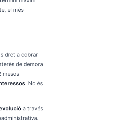
 termini màxim
te, el més
ns dret a cobrar
'interès de demora
 2 mesos
interessos
. No és
devolució
a través
oadministrativa.