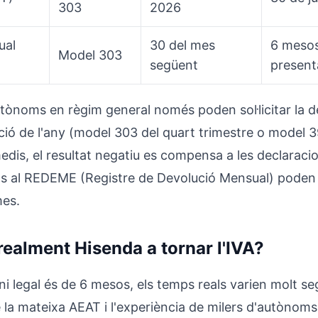
303
2026
ual
30 del mes
6 mesos
Model 303
següent
present
tònoms en règim general només poden sol·licitar la de
ació de l'any (model 303 del quart trimestre o model 3
edis, el resultat negatiu es compensa a les declaraci
ts al REDEME (Registre de Devolució Mensual) poden
mes.
realment Hisenda a tornar l'IVA?
ini legal és de 6 mesos, els temps reals varien molt s
la mateixa AEAT i l'experiència de milers d'autònoms,