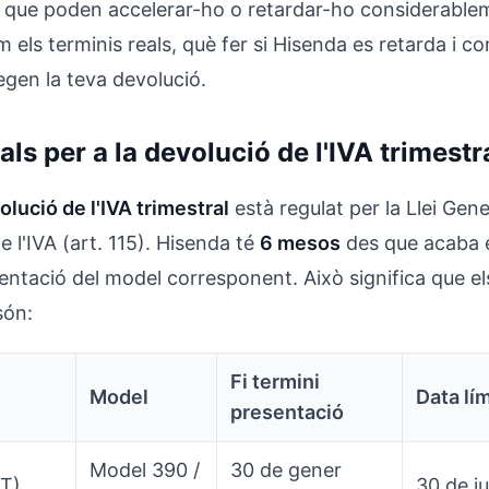
s que poden accelerar-ho o retardar-ho considerable
m els terminis reals, què fer si Hisenda es retarda i co
egen la teva devolució.
als per a la devolució de l'IVA trimestr
olució de l'IVA trimestral
està regulat per la Llei Gene
 de l'IVA (art. 115). Hisenda té
6 mesos
des que acaba e
entació del model corresponent. Això significa que el
són:
Fi termini
Model
Data lí
presentació
Model 390 /
30 de gener
4T)
30 de ju