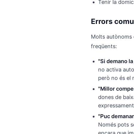
Tenir la domic
Errors comun
Molts autònoms c
freqüents:
"Si demano la
no activa aut
però no és el 
"Millor compe
dones de baix
expressament
"Puc demanar 
Només pots sol
encara que imp