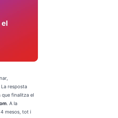
nar,
. La resposta
que finalitza el
nom
. A la
 4 mesos, tot i