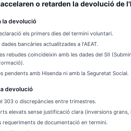
accelaren o retarden la devolució de l
 la devolució
eclaració els primers dies del termini voluntari.
s dades bancàries actualitzades a l'AEAT.
res rebudes coincideixin amb les dades del SII (Submi
formació).
es pendents amb Hisenda ni amb la Seguretat Social.
la devolució
l 303 o discrepàncies entre trimestres.
orts elevats sense justificació clara (inversions grans, i
s requeriments de documentació en termini.