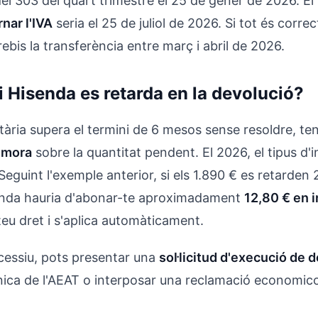
el 303 del quart trimestre el 25 de gener de 2026. El
nar l'IVA
seria el 25 de juliol de 2026. Si tot és correc
ebis la transferència entre març i abril de 2026.
 Hisenda es retarda en la devolució?
utària supera el termini de 6 mesos sense resoldre, te
emora
sobre la quantitat pendent. El 2026, el tipus d
 Seguint l'exemple anterior, si els 1.890 € es retarden
senda hauria d'abonar-te aproximadament
12,80 € en 
 teu dret i s'aplica automàticament.
xcessiu, pots presentar una
sol·licitud d'execució de 
ònica de l'AEAT o interposar una reclamació economic