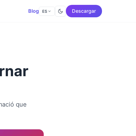
Blog
Descargar
ES
rnar
rmació que