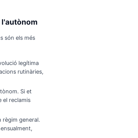
a l'autònom
s són els més
volució legítima
cions rutinàries,
utònom. Si et
 el reclamis
 règim general.
 mensualment,