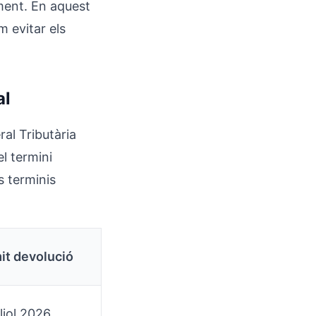
ment. En aquest
m evitar els
al
ral Tributària
l termini
s terminis
mit devolució
liol 2026