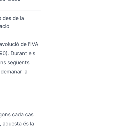
 des de la
ació
volució de l'IVA
90). Durant els
ons següents.
 demanar la
egons cada cas.
 aquesta és la