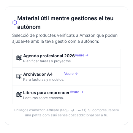
Material útil mentre gestiones el teu
autònom
Selecció de productes verificats a Amazon que poden
ajudar-te amb la teva gestió com a autònom:
Veure →
📖
Agenda profesional 2026
Planificar tareas y proyectos.
Veure →
📖
Archivador A4
Para facturas y modelos.
Veure →
📖
Libros para emprender
Lecturas sobre empresa.
Enllaços d'Amazon Affiliate (tag
). Si compres, rebem
piqture-21
una petita comissió sense cost addicional per a tu.