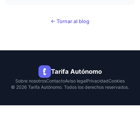
és només una qüestió de cobertura mèdica: és una de les poques
eines fiscals reals que tens per reduir la teva base imponible...
← Tornar al blog
Tarifa Autónomo
Sobre nosotros
Contacto
Aviso legal
Privacidad
Cookies
© 2026 Tarifa Autónomo. Todos los derechos reservados.