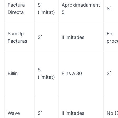
Factura
Sí
Aproximadament
Sí
Directa
(limitat)
5
SumUp
En
Sí
Il·limitades
Facturas
proc
Sí
Billin
Fins a 30
Sí
(limitat)
Wave
Sí
Il·limitades
No (