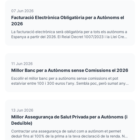
07 Jun 2026
Facturació Electrònica Obligatòria per a Autònoms el
2026
La facturació electrònica serà obligatòria per a tots els autònoms a
Espanya a partir del 2026. El Reial Decret 1007/2023 i la Llei Crea i
Creix estableixen el marc legal, i el calendari ja està en marxa. Si
factures a altres professionals o empreses...
11 Jun 2026
Millor Banc per a Autònoms sense Comissions el 2026
Escollir el millor banc per a autònoms sense comissions et pot
estalviar entre 100 i 300 euros l'any. Sembla poc, però sumat any
rere any, són diners que haurien d'estar a la teva butxaca, no a la
del banc. El problema és que la majoria d'entitats diuen ...
13 Jun 2026
Millor Assegurança de Salut Privada per a Autònoms (i
Deduïble)
Contractar una assegurança de salut com a autònom et permet
deduir fins al 100% de la prima a la teva declaració de la renda. No