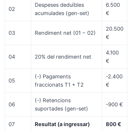
Despeses deduïbles
6.500
02
acumulades (gen-set)
€
20.500
03
Rendiment net (01 − 02)
€
4.100
04
20% del rendiment net
€
(-) Pagaments
-2.400
05
fraccionats T1 + T2
€
(-) Retencions
06
-900 €
suportades (gen-set)
07
Resultat (a ingressar)
800 €