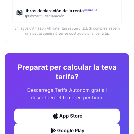
Veure →
📖
Libros declaración de la renta
Optimizar tu declaración.
Enllaços d'Amazon Affiliate (tag
). Si compres, rebem
piqture-21
una petita comissió sense cost addicional per a tu.
Preparat per calcular la teva
tarifa?
Descarrega Tarifa Autònom gratis i
descobreix el teu preu per hora.
App Store
Google Play