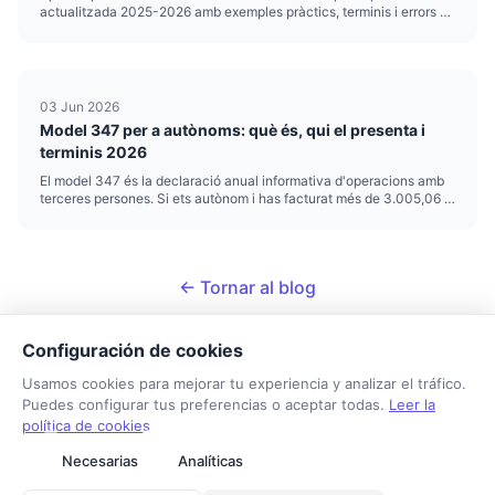
actualitzada 2025-2026 amb exemples pràctics, terminis i errors a
evitar.
03 Jun 2026
Model 347 per a autònoms: què és, qui el presenta i
terminis 2026
El model 347 és la declaració anual informativa d'operacions amb
terceres persones. Si ets autònom i has facturat més de 3.005,06 €
(IVA inclòs) a un mateix client o proveïdor durant l'any, estàs obligat
a presentar-lo. T'expliquem qui...
← Tornar al blog
Configuración de cookies
Usamos cookies para mejorar tu experiencia y analizar el tráfico.
Puedes configurar tus preferencias o aceptar todas.
Leer la
política de cookies
Tarifa Autónomo
Necesarias
Analíticas