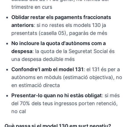
trimestre en curs
Oblidar restar els pagaments fraccionats
anteriors
: si no restes els models 130 ja
presentats (casella 05), pagaràs de més
No incloure la quota d'autònoms com a
despesa
: la quota de la Seguretat Social és
una despesa deduïble més
Confondre'l amb el model 131
: el 131 és per a
autònoms en mòduls (estimació objectiva), no
en estimació directa
Presentar-lo quan no hi estàs obligat
: si més
del 70% dels teus ingressos porten retenció,
no cal
Què passa si el model 130 em surt negatiu?