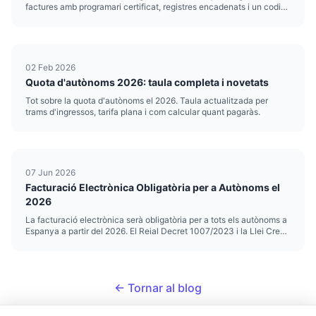
factures amb programari certificat, registres encadenats i un codi
QR verificable. Si ets autònom, t'afecta a partir de l'1 de juliol de
2026. A partir d'aquesta data, el teu programa ...
02 Feb 2026
Quota d'autònoms 2026: taula completa i novetats
Tot sobre la quota d'autònoms el 2026. Taula actualitzada per
trams d'ingressos, tarifa plana i com calcular quant pagaràs.
07 Jun 2026
Facturació Electrònica Obligatòria per a Autònoms el
2026
La facturació electrònica serà obligatòria per a tots els autònoms a
Espanya a partir del 2026. El Reial Decret 1007/2023 i la Llei Crea i
Creix estableixen el marc legal, i el calendari ja està en marxa. Si
factures a altres professionals o empreses...
← Tornar al blog