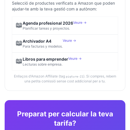
Selecció de productes verificats a Amazon que poden
ajudar-te amb la teva gestió com a autònom:
Veure →
📖
Agenda profesional 2026
Planificar tareas y proyectos.
Veure →
📖
Archivador A4
Para facturas y modelos.
Veure →
📖
Libros para emprender
Lecturas sobre empresa.
Enllaços d'Amazon Affiliate (tag
). Si compres, rebem
piqture-21
una petita comissió sense cost addicional per a tu.
Preparat per calcular la teva
tarifa?