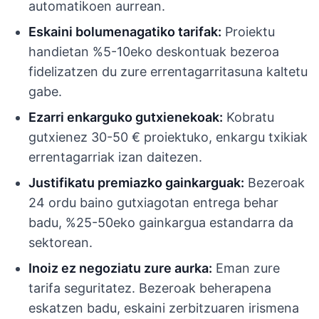
automatikoen aurrean.
Eskaini bolumenagatiko tarifak:
Proiektu
handietan %5-10eko deskontuak bezeroa
fidelizatzen du zure errentagarritasuna kaltetu
gabe.
Ezarri enkarguko gutxienekoak:
Kobratu
gutxienez 30-50 € proiektuko, enkargu txikiak
errentagarriak izan daitezen.
Justifikatu premiazko gainkarguak:
Bezeroak
24 ordu baino gutxiagotan entrega behar
badu, %25-50eko gainkargua estandarra da
sektorean.
Inoiz ez negoziatu zure aurka:
Eman zure
tarifa seguritatez. Bezeroak beherapena
eskatzen badu, eskaini zerbitzuaren irismena