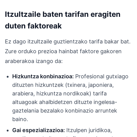
Itzultzaile baten tarifan eragiten
duten faktoreak
Ez dago itzultzaile guztientzako tarifa bakar bat.
Zure orduko prezioa hainbat faktore gakoren
araberakoa izango da:
Hizkuntza konbinazioa:
Profesional gutxiago
dituzten hizkuntzek (txinera, japoniera,
arabiera, hizkuntza nordikoak) tarifa
altuagoak ahalbidetzen dituzte ingelesa-
gaztelania bezalako konbinazio arruntek
baino.
Gai espezializazioa:
Itzulpen juridikoa,