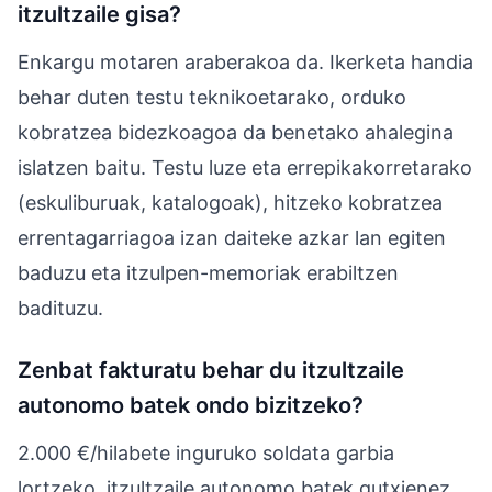
itzultzaile gisa?
Enkargu motaren araberakoa da. Ikerketa handia
behar duten testu teknikoetarako, orduko
kobratzea bidezkoagoa da benetako ahalegina
islatzen baitu. Testu luze eta errepikakorretarako
(eskuliburuak, katalogoak), hitzeko kobratzea
errentagarriagoa izan daiteke azkar lan egiten
baduzu eta itzulpen-memoriak erabiltzen
badituzu.
Zenbat fakturatu behar du itzultzaile
autonomo batek ondo bizitzeko?
2.000 €/hilabete inguruko soldata garbia
lortzeko, itzultzaile autonomo batek gutxienez