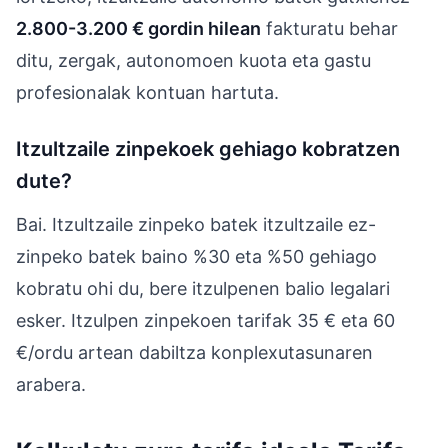
2.800-3.200 € gordin hilean
fakturatu behar
ditu, zergak, autonomoen kuota eta gastu
profesionalak kontuan hartuta.
Itzultzaile zinpekoek gehiago kobratzen
dute?
Bai. Itzultzaile zinpeko batek itzultzaile ez-
zinpeko batek baino %30 eta %50 gehiago
kobratu ohi du, bere itzulpenen balio legalari
esker. Itzulpen zinpekoen tarifak 35 € eta 60
€/ordu artean dabiltza konplexutasunaren
arabera.