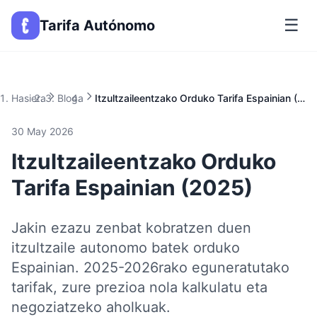
☰
Tarifa Autónomo
Hasiera
Bloga
Itzultzaileentzako Orduko Tarifa Espainian (2025)
30 May 2026
Itzultzaileentzako Orduko
Tarifa Espainian (2025)
Jakin ezazu zenbat kobratzen duen
itzultzaile autonomo batek orduko
Espainian. 2025-2026rako eguneratutako
tarifak, zure prezioa nola kalkulatu eta
negoziatzeko aholkuak.