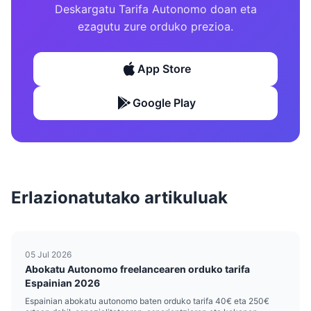
Deskargatu Tarifa Autonomo doan eta
ezagutu zure orduko prezioa.
App Store
Google Play
Erlazionatutako artikuluak
05 Jul 2026
Abokatu Autonomo freelancearen orduko tarifa
Espainian 2026
Espainian abokatu autonomo baten orduko tarifa 40€ eta 250€