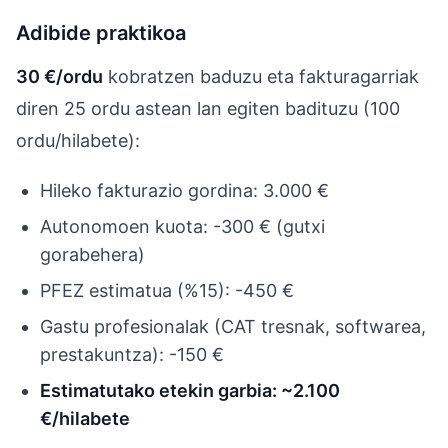
Adibide praktikoa
30 €/ordu
kobratzen baduzu eta fakturagarriak
diren 25 ordu astean lan egiten badituzu (100
ordu/hilabete):
Hileko fakturazio gordina: 3.000 €
Autonomoen kuota: -300 € (gutxi
gorabehera)
PFEZ estimatua (%15): -450 €
Gastu profesionalak (CAT tresnak, softwarea,
prestakuntza): -150 €
Estimatutako etekin garbia: ~2.100
€/hilabete