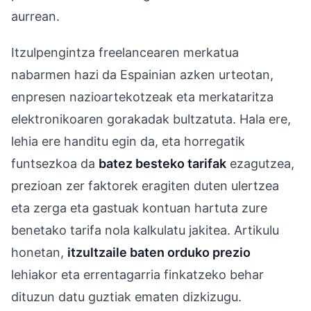
aurrean.
Itzulpengintza freelancearen merkatua
nabarmen hazi da Espainian azken urteotan,
enpresen nazioartekotzeak eta merkataritza
elektronikoaren gorakadak bultzatuta. Hala ere,
lehia ere handitu egin da, eta horregatik
funtsezkoa da
batez besteko tarifak
ezagutzea,
prezioan zer faktorek eragiten duten ulertzea
eta zerga eta gastuak kontuan hartuta zure
benetako tarifa nola kalkulatu jakitea. Artikulu
honetan,
itzultzaile baten orduko prezio
lehiakor eta errentagarria finkatzeko behar
dituzun datu guztiak ematen dizkizugu.