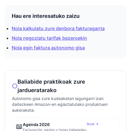
Hau ere interesatuko zaizu
Nola kalkulatu zure denbora fakturagarria
Nola negoziatu tarifak bezeroekin
Nola egin faktura autonomo gisa
Baliabide praktikoak zure
jardueratarako
Autonomo gisa zure kudeaketan lagungarri izan
daitezkeen Amazon-en egiaztatutako produktuen
aukeraketa:
Ikusi →
📖
Agenda 2026
Facturación, gastos y horas trabajadas.