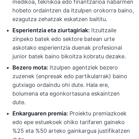
medikoa, teknikoa edo finantzarioa nabarmen
hobeto ordaintzen da itzulpen orokorra baino,
ezagutza zehatzak eskatzen baititu.
Esperientzia eta ziurtagiriak:
Itzultzaile
zinpeko batek edo sektore batean urte
askotako esperientzia duenak profesional
junior batek baino bikoitza kobratu dezake.
Bezero mota:
Itzulpen agentziek bezero
zuzenek (enpresak edo partikularrak) baino
gutxiago ordaindu ohi dute. Hala ere,
bolumena eta egonkortasuna eskaintzen
dute.
Enkarguaren premia:
Proiektu premiazkoek
edo epe estuekoek ohiko tarifaren gaineko
%25 eta %50 arteko gainkargua justifikatzen