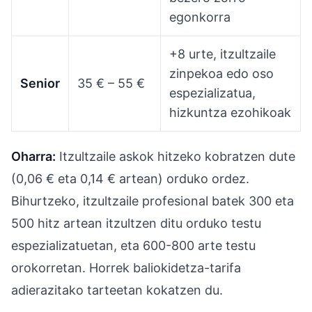
egonkorra
+8 urte, itzultzaile
zinpekoa edo oso
Senior
35 € – 55 €
espezializatua,
hizkuntza ezohikoak
Oharra:
Itzultzaile askok hitzeko kobratzen dute
(0,06 € eta 0,14 € artean) orduko ordez.
Bihurtzeko, itzultzaile profesional batek 300 eta
500 hitz artean itzultzen ditu orduko testu
espezializatuetan, eta 600-800 arte testu
orokorretan. Horrek baliokidetza-tarifa
adierazitako tarteetan kokatzen du.