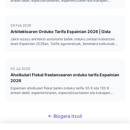
artean dabil, espezialitatearen, esperientziaren eta kokapen
geografikoaren arabera. Elkargoan berriki izena eman duten
juniorrek 40-60€/orduko abiapuntutik hasten dira, eta zuzenbide
merkantil edo ...
09 Feb 2026
Arkitektoaren Orduko Tarifa Espainian 2026 | Gida
Jakin ezazu arkitekto autonomo batek orduko zenbat kobratzen
duen Espainian 2026an. Tarifa eguneratuak, benetako kalkuluak
eta zure prezioa finkatzeko aholkuak.
05 Jul 2026
Aholkulari Fiskal freelancearen orduko tarifa Espainian
2026
Espainian aholkulari fiskal baten orduko tarifa 30 € eta 120 €
artean dabil, esperientziaren, espezializazioaren eta kokapen
geografikoaren arabera. Tarte horrek merkatu zatikatu bat islatzen
du, non gestoria tradizionalak, fiskalitate internazionalean
espezializatutako bulego boutiqueak eta etxetik lan egiten duten
freelanceak batera bizi diren...
← Blogera itzuli