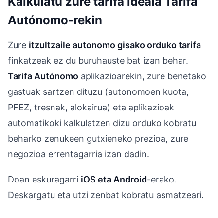
Kalkulatu zure tarifa ideala Tarifa
Autónomo-rekin
Zure
itzultzaile autonomo gisako orduko tarifa
finkatzeak ez du buruhauste bat izan behar.
Tarifa Autónomo
aplikazioarekin, zure benetako
gastuak sartzen dituzu (autonomoen kuota,
PFEZ, tresnak, alokairua) eta aplikazioak
automatikoki kalkulatzen dizu orduko kobratu
beharko zenukeen gutxieneko prezioa, zure
negozioa errentagarria izan dadin.
Doan eskuragarri
iOS eta Android
-erako.
Deskargatu eta utzi zenbat kobratu asmatzeari.