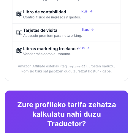
Ikusi →
📖
Libro de contabilidad
Control físico de ingresos y gastos.
Ikusi →
📖
Tarjetas de visita
Acabado premium para networking.
Ikusi →
📖
Libros marketing freelance
Vender más como autónomo.
Amazon Affiliate estekak (tag
). Erosten baduzu,
piqture-21
komisio txiki bat jasotzen dugu zuretzat kosturik gabe.
Zure profileko tarifa zehatza
kalkulatu nahi duzu
Traductor?