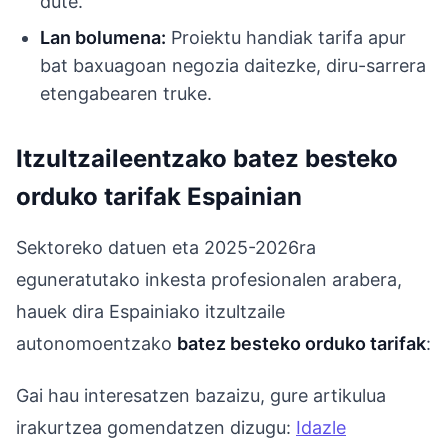
dute.
Lan bolumena:
Proiektu handiak tarifa apur
bat baxuagoan negozia daitezke, diru-sarrera
etengabearen truke.
Itzultzaileentzako batez besteko
orduko tarifak Espainian
Sektoreko datuen eta 2025-2026ra
eguneratutako inkesta profesionalen arabera,
hauek dira Espainiako itzultzaile
autonomoentzako
batez besteko orduko tarifak
:
Gai hau interesatzen bazaizu, gure artikulua
irakurtzea gomendatzen dizugu:
Idazle