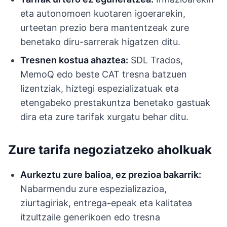
eta autonomoen kuotaren igoerarekin,
urteetan prezio bera mantentzeak zure
benetako diru-sarrerak higatzen ditu.
Tresnen kostua ahaztea:
SDL Trados,
MemoQ edo beste CAT tresna batzuen
lizentziak, hiztegi espezializatuak eta
etengabeko prestakuntza benetako gastuak
dira eta zure tarifak xurgatu behar ditu.
Zure tarifa negoziatzeko aholkuak
Aurkeztu zure balioa, ez prezioa bakarrik:
Nabarmendu zure espezializazioa,
ziurtagiriak, entrega-epeak eta kalitatea
itzultzaile generikoen edo tresna