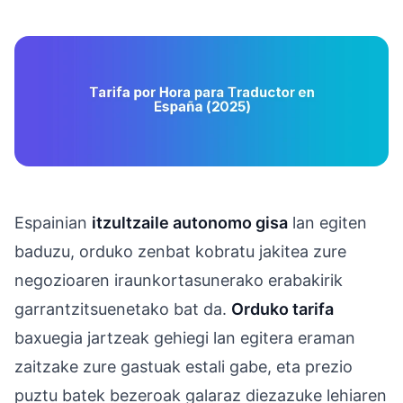
Espainian
itzultzaile autonomo gisa
lan egiten
baduzu, orduko zenbat kobratu jakitea zure
negozioaren iraunkortasunerako erabakirik
garrantzitsuenetako bat da.
Orduko tarifa
baxuegia jartzeak gehiegi lan egitera eraman
zaitzake zure gastuak estali gabe, eta prezio
puztu batek bezeroak galaraz diezazuke lehiaren