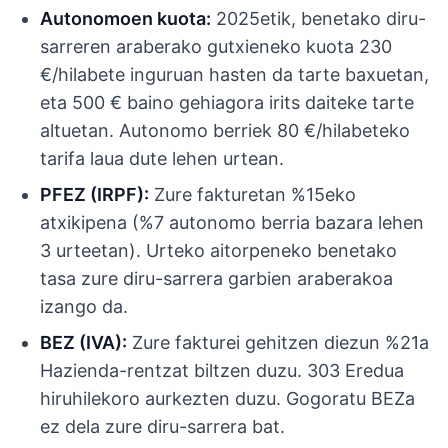
Autonomoen kuota:
2025etik, benetako diru-
sarreren araberako gutxieneko kuota 230
€/hilabete inguruan hasten da tarte baxuetan,
eta 500 € baino gehiagora irits daiteke tarte
altuetan. Autonomo berriek 80 €/hilabeteko
tarifa laua dute lehen urtean.
PFEZ (IRPF):
Zure fakturetan %15eko
atxikipena (%7 autonomo berria bazara lehen
3 urteetan). Urteko aitorpeneko benetako
tasa zure diru-sarrera garbien araberakoa
izango da.
BEZ (IVA):
Zure fakturei gehitzen diezun %21a
Hazienda-rentzat biltzen duzu. 303 Eredua
hiruhilekoro aurkezten duzu. Gogoratu BEZa
ez dela zure diru-sarrera bat.