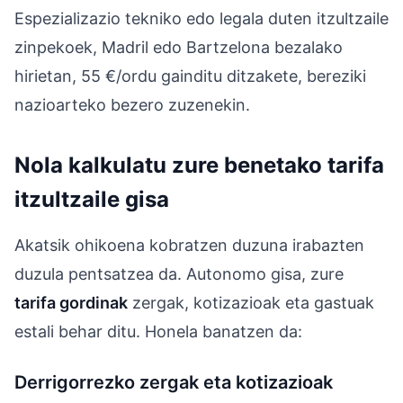
Espezializazio tekniko edo legala duten itzultzaile
zinpekoek, Madril edo Bartzelona bezalako
hirietan, 55 €/ordu gainditu ditzakete, bereziki
nazioarteko bezero zuzenekin.
Nola kalkulatu zure benetako tarifa
itzultzaile gisa
Akatsik ohikoena kobratzen duzuna irabazten
duzula pentsatzea da. Autonomo gisa, zure
tarifa gordinak
zergak, kotizazioak eta gastuak
estali behar ditu. Honela banatzen da:
Derrigorrezko zergak eta kotizazioak