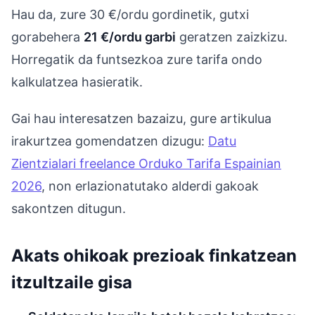
Hau da, zure 30 €/ordu gordinetik, gutxi
gorabehera
21 €/ordu garbi
geratzen zaizkizu.
Horregatik da funtsezkoa zure tarifa ondo
kalkulatzea hasieratik.
Gai hau interesatzen bazaizu, gure artikulua
irakurtzea gomendatzen dizugu:
Datu
Zientzialari freelance Orduko Tarifa Espainian
2026
, non erlazionatutako alderdi gakoak
sakontzen ditugun.
Akats ohikoak prezioak finkatzean
itzultzaile gisa