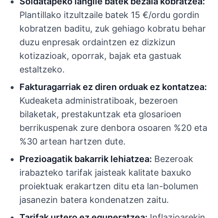
Soldatapeko langile batek bezala kobratzea:
Plantillako itzultzaile batek 15 €/ordu gordin
kobratzen baditu, zuk gehiago kobratu behar
duzu enpresak ordaintzen ez dizkizun
kotizazioak, oporrak, bajak eta gastuak
estaltzeko.
Fakturagarriak ez diren orduak ez kontatzea:
Kudeaketa administratiboak, bezeroen
bilaketak, prestakuntzak eta glosarioen
berrikuspenak zure denbora osoaren %20 eta
%30 artean hartzen dute.
Prezioagatik bakarrik lehiatzea:
Bezeroak
irabazteko tarifak jaisteak kalitate baxuko
proiektuak erakartzen ditu eta lan-bolumen
jasanezin batera kondenatzen zaitu.
Tarifak urtero ez eguneratzea:
Inflazioarekin