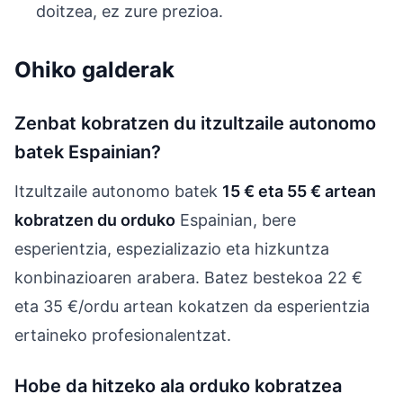
doitzea, ez zure prezioa.
Ohiko galderak
Zenbat kobratzen du itzultzaile autonomo
batek Espainian?
Itzultzaile autonomo batek
15 € eta 55 € artean
kobratzen du orduko
Espainian, bere
esperientzia, espezializazio eta hizkuntza
konbinazioaren arabera. Batez bestekoa 22 €
eta 35 €/ordu artean kokatzen da esperientzia
ertaineko profesionalentzat.
Hobe da hitzeko ala orduko kobratzea