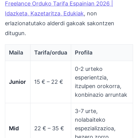
Freelance Orduko Tarifa Espainian 2026 |
Idazketa, Kazetaritza, Edukiak
, non
erlazionatutako alderdi gakoak sakontzen
ditugun.
Maila
Tarifa/ordua
Profila
0-2 urteko
esperientzia,
Junior
15 € – 22 €
itzulpen orokorra,
konbinazio arruntak
3-7 urte,
nolabaiteko
Mid
22 € – 35 €
espezializazioa,
bezero zorro