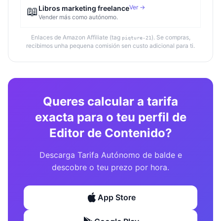
Ver →
📖
Libros marketing freelance
Vender más como autónomo.
Enlaces de Amazon Affiliate (tag
). Se compras,
piqture-21
recibimos unha pequena comisión sen custo adicional para ti.
Queres calcular a tarifa
exacta para o teu perfil de
Editor de Contenido?
Descarga Tarifa Autónomo de balde e
descobre o teu prezo por hora.
App Store