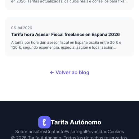
en 2026. Tarifas actualizadas, cálculos reais e consellos para fixar
o teu prezo.
06 Jul 2026
Tarifa hora Asesor Fiscal freelance en España 2026
A tarifa por hora dun asesor fiscal en España oscila entre 30 € e
120 €, segundo experiencia, especialización e localización
xeográfica. Esta forquilla reflicte un mercado fragmentado onde
conviven xestorías tradicionais, despachos boutique especializ...
← Volver ao blog
Tarifa Autónomo
Sobre nosotros
Contacto
Aviso legal
Privacidad
Cookies
© 2026 Tarifa Autónomo. Todos los derechos reservados.