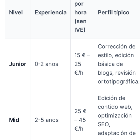
por
Nivel
Experiencia
hora
Perfil típico
(sen
IVE)
Corrección de
15 € –
estilo, edición
Junior
0-2 anos
25
básica de
€/h
blogs, revisión
ortotipográfica.
Edición de
contido web,
25 €
optimización
Mid
2-5 anos
– 45
SEO,
€/h
adaptación de