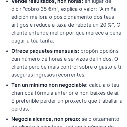
Vende resultados, non horas:
en lugar de
dicir "cobro 35 €/h", explica o valor: "A miña
edición mellora o posicionamento dos teus
artigos e reduce a taxa de rebote un 20 %". O
cliente entende mellor por que merece a pena
pagar a túa tarifa.
Ofrece paquetes mensuais:
propón opcións
cun número de horas e servizos definidos. O
cliente percibe máis control sobre o gasto e ti
aseguras ingresos recorrentes.
Ten un mínimo non negociable:
calcula o teu
chan coa fórmula anterior e non baixes de aí.
É preferible perder un proxecto que traballar a
perdas.
Negocia alcance, non prezo:
se o orzamento
do cliente é axustado, reduce o número de