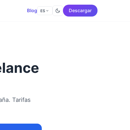
Blog
Descargar
ES
elance
ña. Tarifas