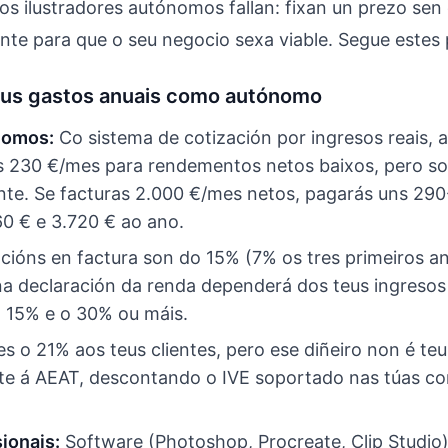
os ilustradores autónomos fallan: fixan un prezo sen 
nte para que o seu negocio sexa viable. Segue estes 
teus gastos anuais como autónomo
nomos:
Co sistema de cotización por ingresos reais, 
 230 €/mes para rendementos netos baixos, pero s
te. Se facturas 2.000 €/mes netos, pagarás uns 290
60 € e 3.720 € ao ano.
cións en factura son do 15% (7% os tres primeiros an
 na declaración da renda dependerá dos teus ingresos
o 15% e o 30% ou máis.
 o 21% aos teus clientes, pero ese diñeiro non é teu
te á AEAT, descontando o IVE soportado nas túas c
ionais:
Software (Photoshop, Procreate, Clip Studio),