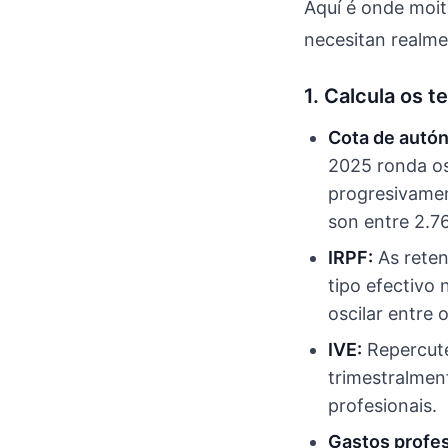
Aquí é onde moit
necesitan realme
1. Calcula os 
Cota de autó
2025 ronda os
progresivamen
son entre 2.7
IRPF:
As reten
tipo efectivo
oscilar entre 
IVE:
Repercutes
trimestralmen
profesionais.
Gastos profes