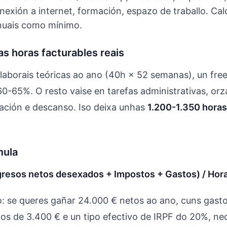
exión a internet, formación, espazo de traballo. Cal
nuais como mínimo.
as horas facturables reais
laborais teóricas ao ano (40h × 52 semanas), un fre
60-65%. O resto vaise en tarefas administrativas, or
mación e descanso. Iso deixa unhas
1.200-1.350 horas
mula
ngresos netos desexados + Impostos + Gastos) / Hor
: se queres gañar 24.000 € netos ao ano, cuns gasto
s de 3.400 € e un tipo efectivo de IRPF do 20%, nec