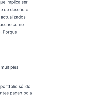
ue implica ser
re de deseño e
 actualizados
mosche como
s. Porque
múltiples
portfolio sólido
entes pagan pola