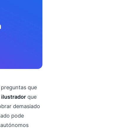
 preguntas que
 ilustrador
que
Cobrar demasiado
siado pode
es autónomos