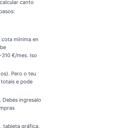
calcular canto
pasos:
a cota mínima en
obe
-310 €/mes. Iso
os). Pero o teu
 totais e pode
. Debes ingresalo
ompras
 tableta gráfica,