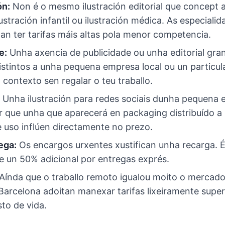
ón:
Non é o mesmo ilustración editorial que concept a
ustración infantil ou ilustración médica. As especiali
an ter tarifas máis altas pola menor competencia.
e:
Unha axencia de publicidade ou unha editorial gra
stintos a unha pequena empresa local ou un particul
o contexto sen regalar o teu traballo.
Unha ilustración para redes sociais dunha pequena
 que unha que aparecerá en packaging distribuído a n
e uso inflúen directamente no prezo.
ega:
Os encargos urxentes xustifican unha recarga. É 
e un 50% adicional por entregas exprés.
Aínda que o traballo remoto igualou moito o mercado,
Barcelona adoitan manexar tarifas lixeiramente super
to de vida.