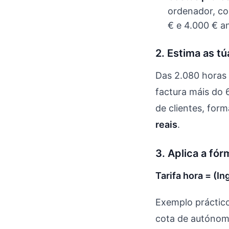
ordenador, con
€ e 4.000 € a
2. Estima as tú
Das 2.080 horas 
factura máis do 
de clientes, for
reais
.
3. Aplica a fór
Tarifa hora = (I
Exemplo práctico
cota de autónomo