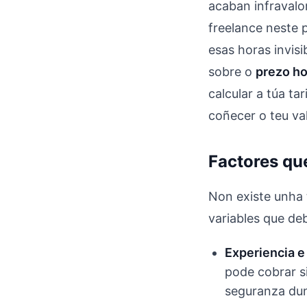
acaban infravalo
freelance neste 
esas horas invis
sobre o
prezo ho
calcular a túa t
coñecer o teu val
Factores que
Non existe unha 
variables que de
Experiencia e 
pode cobrar s
seguranza dun