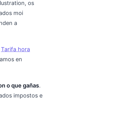
ustration, os
cados moi
enden a
e
Tarifa hora
damos en
on o que gañas
.
tados impostos e