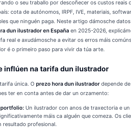
rando o seu traballo por descoñecer os custos reais q
país: cota de autónomos, IRPF, IVE, materiais, softwa
ibles que ninguén paga. Neste artigo dámosche datos
ra dun ilustrador en España
en 2025-2026, explicá
arifa real e axudámosche a evitar os erros máis común
or é o primeiro paso para vivir da túa arte.
 inflúen na tarifa dun ilustrador
tarifa única. O
prezo hora dun ilustrador
depende de 
bes ter en conta antes de dar un orzamento:
portfolio:
Un ilustrador con anos de traxectoria e un 
ignificativamente máis ca alguén que comeza. Os cli
 resultado profesional.