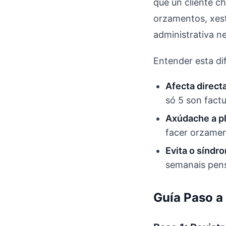
que un cliente ch
orzamentos, xest
administrativa n
Entender esta di
Afecta directa
só 5 son factu
Axúdache a pl
facer orzamen
Evita o sínd
semanais pens
Guía Paso a