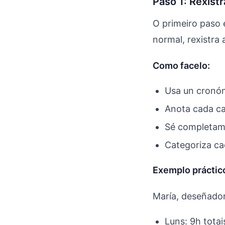
Paso 1: Rexist
O primeiro paso 
normal, rexistra
Como facelo:
Usa un cronóm
Anota cada ca
Sé completame
Categoriza c
Exemplo práctic
María, deseñador
Luns: 9h totai