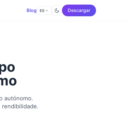
Blog
Descargar
ES
mpo
omo
mo autónomo.
rendibilidade.