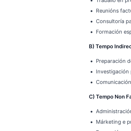
Traballo en pr
Reunións fact
Consultoría p
Formación esp
B) Tempo Indire
Preparación d
Investigación 
Comunicación 
C) Tempo Non Fa
Administració
Márketing e p