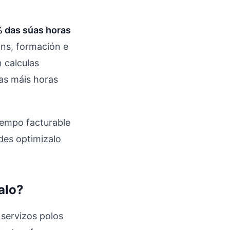
% das súas horas
óns, formación e
 calculas
tas máis horas
tempo facturable
des optimizalo
alo?
servizos polos