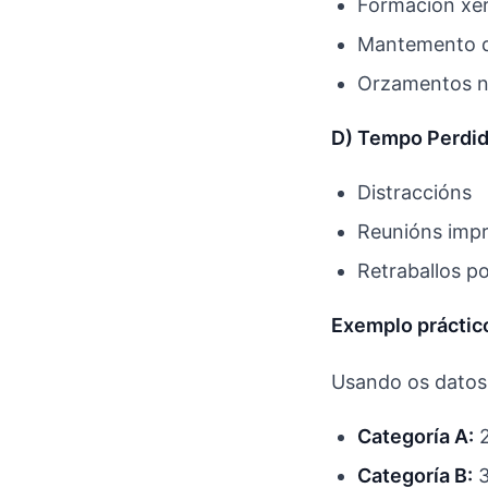
Formación xer
Mantemento d
Orzamentos n
D) Tempo Perdid
Distraccións
Reunións impr
Retraballos p
Exemplo práctic
Usando os datos
Categoría A:
2
Categoría B:
3