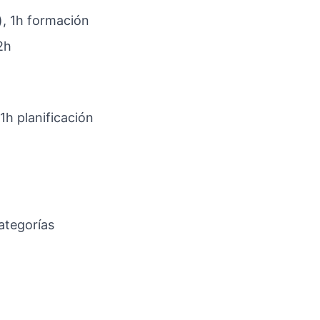
), 1h formación
2h
1h planificación
ategorías