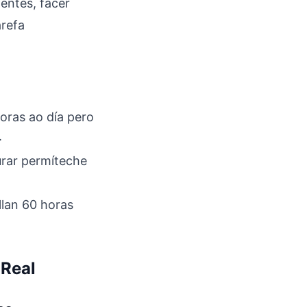
ientes, facer
arefa
horas ao día pero
.
urar permíteche
llan 60 horas
 Real